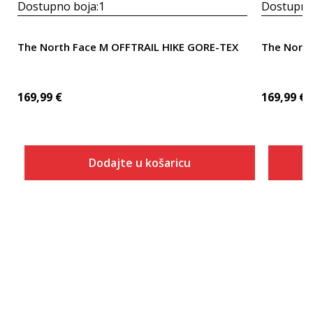
Dostupno boja:
1
Dostupno
The North Face M OFFTRAIL HIKE GORE-TEX
The North
169,99
€
169,99
€
Dodajte u košaricu
Veličina
Dodaj u košaricu
7
7.5
8