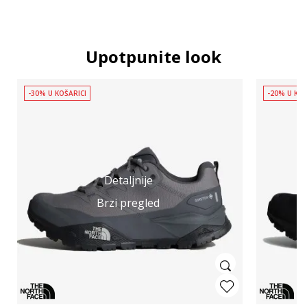
Upotpunite look
-30% U KOŠARICI
-20% U KOŠ
Detaljnije
Brzi pregled