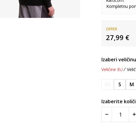
karticom.
Kompletnu pon
OFFER
27,99
€
Izaberi veličinu
Veličine EU
Velič
XS
S
M
Izaberite količ