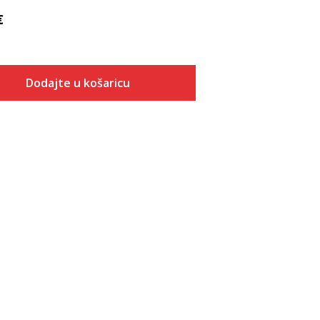
€
Dodajte u košaricu
Veličina
Dodaj u košaricu
7
7.5
8
8.5
9