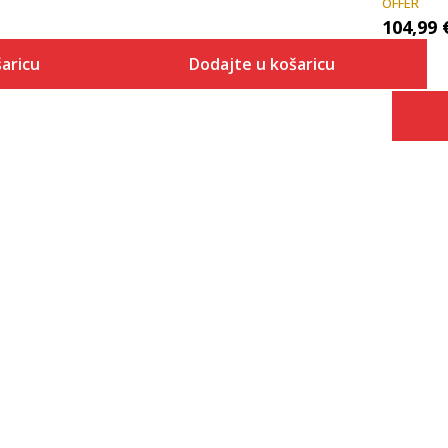
OFFER
104,99
aricu
Dodajte u košaricu
Veličina
 košaricu
Dodaj u košaricu
REG2XL
REGL
REGM
REGS
REGXL
REGXS