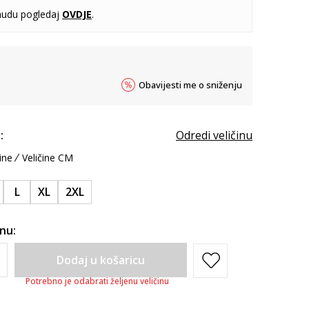
udu pogledaj
OVDJE
.
Obavijesti me o sniženju
:
Odredi veličinu
ine
Veličine CM
L
XL
2XL
inu:
Dodaj u košaricu
Potrebno je odabrati željenu veličinu