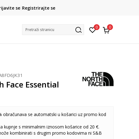
CLICK& COLLECT
rijavite se
Registrirajte se
besplatno preuzimanje u trgovini
0
0
Pretraži stranicu
A8FD6JK31
 Face Essential
 obračunava se automatski u košarici uz promo kod
 za kupnje s minimalnim iznosom košarice od 20 €.
može kombinirati s drugim promo kodovima ni S&B