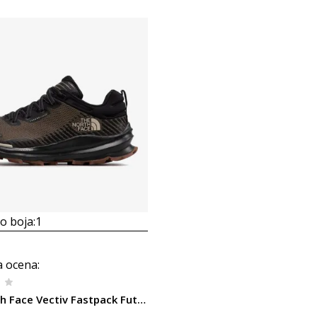
 boja:
1
a ocena
:
The North Face Vectiv Fastpack Futurelight™