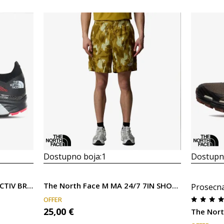
Dostupno boja:
1
Dostupno
The North Face M FLIGHT VECTIV BRLNTCRL/TNFBLK
The North Face M MA 24/7 7IN SHORTS PRINT
Prosecn
OFFER
25,00
€