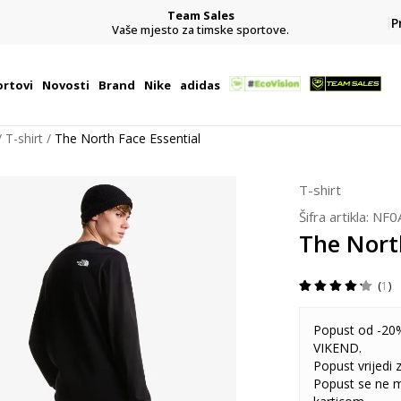
Team Sales
P
j
Vaše mjesto za timske sportove.
rtovi
Novosti
Brand
Nike
adidas
T-shirt
The North Face Essential
T-shirt
Šifra artikla:
NF0
The North
1
Popust od -20%
VIKEND.
Popust vrijedi
Popust se ne 