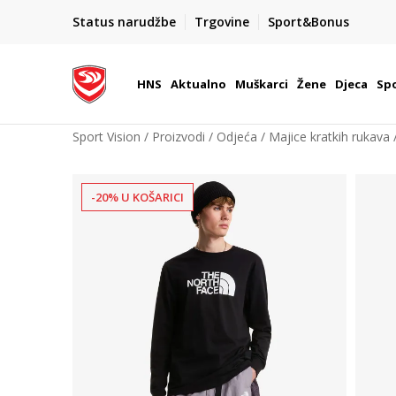
BOX NOW
Status narudžbe
Trgovine
Sport&Bonus
Dostava 1,50 €
| Više od 800 paketomata u Hrvatsko
HNS
Aktualno
Muškarci
Žene
Djeca
Spo
Sport Vision
Proizvodi
Odjeća
Majice kratkih rukava
-20% U KOŠARICI