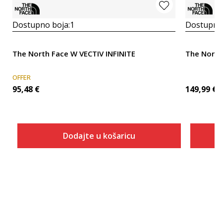
Dostupno boja:
1
Dostupno
The North Face W VECTIV INFINITE
The Nort
OFFER
95,48
€
149,99
€
Dodajte u košaricu
Veličina
Dodaj u košaricu
ONESZ
41
6.5