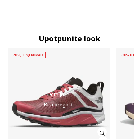
Upotpunite look
POSLJEDNJI KOMADI
-20% U KOŠ
Detaljnije
Brzi pregled