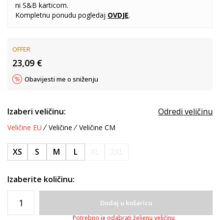
ni S&B karticom.
Kompletnu ponudu pogledaj
OVDJE
.
OFFER
23,09
€
Obavijesti me o sniženju
Izaberi veličinu:
Odredi veličinu
Veličine EU
Veličine
Veličine CM
XS
S
M
L
XL
2XL
Izaberite količinu:
Dodaj u košaricu
Potrebno je odabrati željenu veličinu