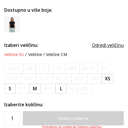
Dostupno u više boja:
Izaberi veličinu:
Odredi veličinu
Veličine EU
Veličine
Veličine CM
2XS/S
L/S
L-T
L-2T
M/S
M-T2
S/S
S-T2
XL/S
XL-T
XL-T2
XS/S
2XS
XS
S
S-T
M
M-T
L
XL
2XL
Izaberite količinu:
Dodaj u košaricu
Potrebno je odabrati željenu veličinu