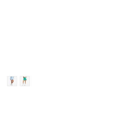
M
L
XL
2XL