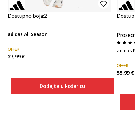
Dostupno boja:
2
Dostupno
adidas All Season
Prosecna
OFFER
adidas RU
27,99
€
OFFER
55,99
€
Dodajte u košaricu
Veličina
Dodaj u košaricu
2XS
XS
S