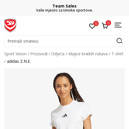
Team Sales
Vaše mjesto za timske sportove.
0
0
Pretraži stranicu
Sport Vision
Proizvodi
Odjeća
Majice kratkih rukava
T-shirt
adidas Z.N.E.