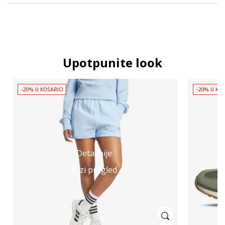
Upotpunite look
-20% U KOŠARICI
-20% U KOŠ
Detaljnije
Brzi pregled