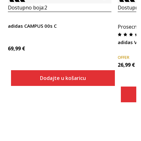
Dostupno boja:
2
Dostupno
adidas CAMPUS 00s C
Prosecna
adidas VL
69,99
€
OFFER
26,99
€
Dodajte u košaricu
Veličina
Dodaj u košaricu
10K
10-K
11K