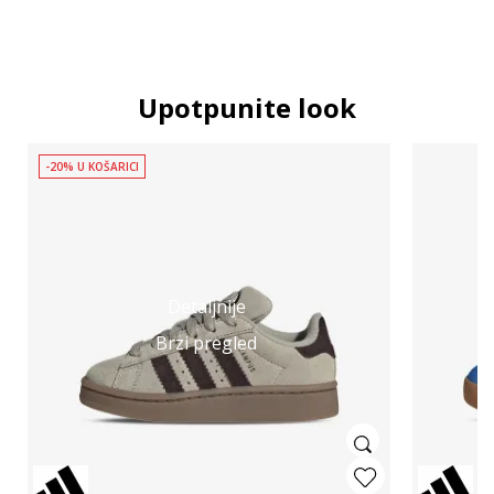
Upotpunite look
-20% U KOŠARICI
Detaljnije
Brzi pregled