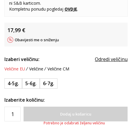
ni S&B karticom.
Kompletnu ponudu pogledaj
OVDJE
.
17,99
€
Obavijesti me o sniženju
Izaberi veličinu:
Odredi veličinu
Veličine EU
Veličine
Veličine CM
4-5g.
5-6g.
6-7g.
Izaberite količinu:
Dodaj u košaricu
Potrebno je odabrati željenu veličinu