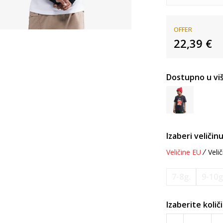
OFFER
22,39
€
Dostupno u viš
Izaberi veličinu
Veličine EU
Velič
7-8g.
9-10g
Izaberite količ