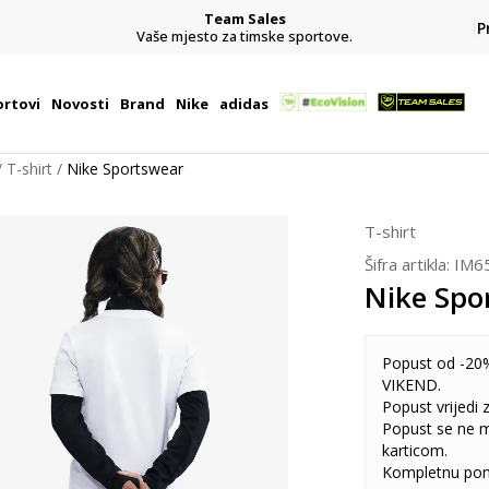
Team Sales
P
j
Vaše mjesto za timske sportove.
rtovi
Novosti
Brand
Nike
adidas
T-shirt
Nike Sportswear
T-shirt
Šifra artikla:
IM6
Nike Spo
Popust od -20%
VIKEND.
Popust vrijedi
Popust se ne 
karticom.
Kompletnu pon