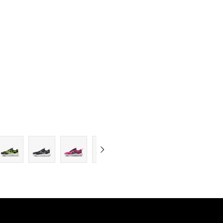
5Y
5.5Y
6Y
6.5Y
7Y