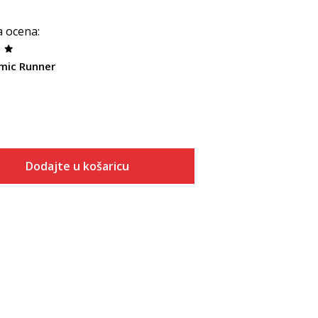
a ocena
:
mic Runner
Dodajte u košaricu
Veličina
Dodaj u košaricu
3.5Y
4Y
4.5Y