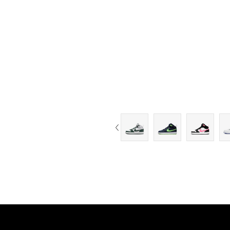
5.5Y
6Y
6.5Y
7Y