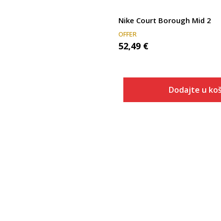
Nike Court Borough Mid 2
OFFER
52,49
€
Dodajte u koš
Veličina
Dodaj u
3.5Y
4Y
4.5Y
5Y