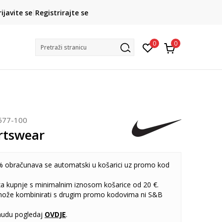
CLICK& COLLECT
rijavite se
Registrirajte se
besplatno preuzimanje u trgovini
0
0
Pretraži stranicu
577-100
rtswear
 obračunava se automatski u košarici uz promo kod
 za kupnje s minimalnim iznosom košarice od 20 €.
može kombinirati s drugim promo kodovima ni S&B
udu pogledaj
OVDJE
.