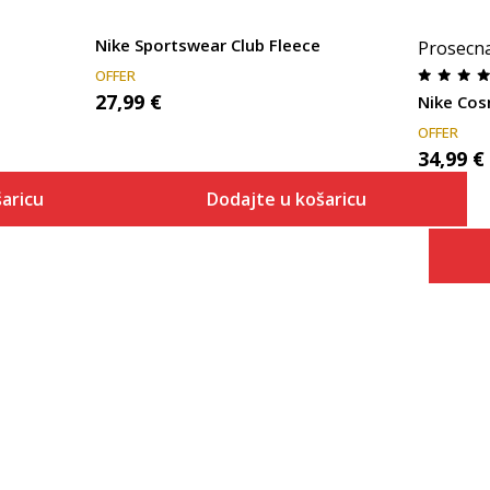
Nike Sportswear Club Fleece
Prosecn
OFFER
27,99
€
Nike Cos
OFFER
34,99
€
aricu
Dodajte u košaricu
Veličina
 košaricu
Dodaj u košaricu
XS
S
M
L