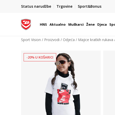
BOX NOW
Status narudžbe
Trgovine
Sport&Bonus
Dostava 1,50 €
| Više od 800 paketomata u Hrvatsko
HNS
Aktualno
Muškarci
Žene
Djeca
Spo
Sport Vision
Proizvodi
Odjeća
Majice kratkih rukava
-20% U KOŠARICI