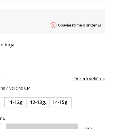
Obavijesti me o sniženju
e boja:
:
Odredi veličinu
ine
Veličine CM
.
11-12g.
12-13g.
14-15g.
inu: