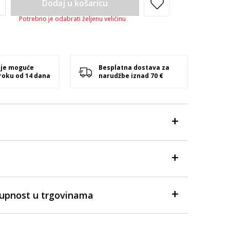
Dodaj u košaricu
Potrebno je odabrati željenu veličinu
 je moguće
Besplatna dostava za
 roku od 14 dana
narudžbe iznad 70 €
tupnost u trgovinama