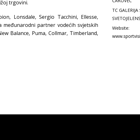
ČAKOVEC
žoj trgovini.
TC GALERIJA 
n, Lonsdale, Sergio Tacchini, Ellesse,
SVETOJELENS
a međunarodni partner vodećih svjetskih
Website:
New Balance, Puma, Collmar, Timberland,
www.sportvisi