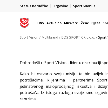
BOX NOW
Status narudžbe
Trgovine
Sport&Bonus
Dostava 1,50 €
| Više od 800 paketomata u Hrvatsko
HNS
Aktualno
Muškarci
Žene
Djeca
Spo
Sport Vision
Multibrand
BDS SPORT CR d.o.o.
Sport
Dobrodošli u Sport Vision - lider u distribuciji s
Kako bi ostvario svoju misiju te bio uvijek i
potrošačima, klijentima i partnerima Spor
jedinstvenog maloprodajnog iskustva i dizajn
potrošača. Iz istoga razloga svoje smo trgovin
centrima.