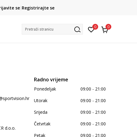
CLICK& COLLECT
rijavite se
Registrirajte se
besplatno preuzimanje u trgovini
0
0
Pretraži stranicu
Radno vrijeme
9
Ponedeljak
09:00 - 21:00
@sportvision.hr
Utorak
09:00 - 21:00
Srijeda
09:00 - 21:00
Četvrtak
09:00 - 21:00
 d.o.o.
Petak
09:00 - 21:00