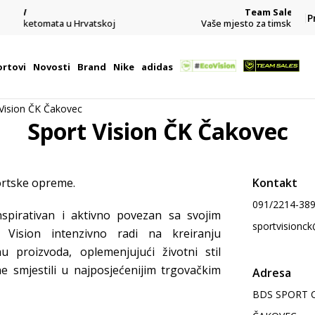
Team Sales
P
j
Vaše mjesto za timske sportove.
rtovi
Novosti
Brand
Nike
adidas
 Vision ČK Čakovec
Sport Vision ČK Čakovec
portske opreme.
Kontakt
091/2214-38
nspirativan i aktivno povezan sa svojim
sportvisionck
t Vision intenzivno radi na kreiranju
u proizvoda, oplemenjujući životni stil
e smjestili u najposjećenijim trgovačkim
Adresa
BDS SPORT CR