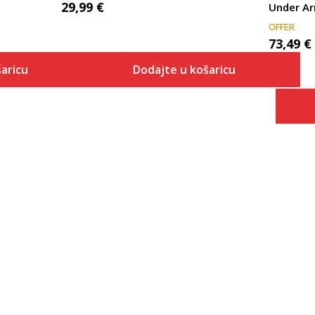
29,99
€
Under Ar
OFFER
73,49
€
aricu
Dodajte u košaricu
Veličina
 košaricu
Dodaj u košaricu
2XLT
XLT
XS
SM
MD
LG