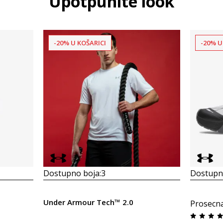
Upotpunite look
-20% U KOŠARICI
-20% U
Dostupno boja:
3
Dostupno
Under Armour Tech™ 2.0
Prosecn