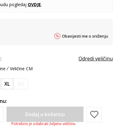
udu pogledaj
OVDJE
.
Obavijesti me o sniženju
:
Odredi veličinu
ine
Veličine CM
XL
2XL
inu:
Dodaj u košaricu
Potrebno je odabrati željenu veličinu