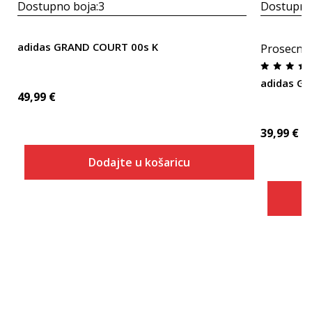
Dostupno boja:
3
Dostupno
adidas GRAND COURT 00s K
Prosecna
adidas Gr
49,99
€
39,99
€
Dodajte u košaricu
Veličina
Dodaj u košaricu
10K
10-K
11K