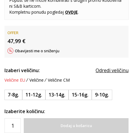
Popust se ne može kombinirati s drugim promo kodovima
ni S&B karticom.
Kompletnu ponudu pogledaj
OVDJE
.
OFFER
47,99
€
Obavijesti me o sniženju
Izaberi veličinu:
Odredi veličinu
Veličine EU
Veličine
Veličine CM
7-8g.
11-12g.
13-14g.
15-16g.
9-10g.
Izaberite količinu:
Dodaj u košaricu