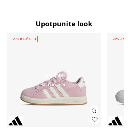
Upotpunite look
-20% U KOŠARICI
-20% U KOŠ
Detaljnije
Brzi pregled