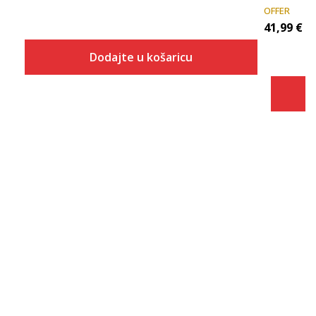
OFFER
41,99
€
Dodajte u košaricu
Veličina
Dodaj u košaricu
10.5C
11C
11.5C
12C
12.5C
13C