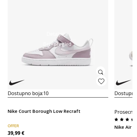
Detaljnije
Brzi pregled
Dostupno boja:
10
Dostupno
Nike Court Borough Low Recraft
Prosecna
OFFER
Nike Air M
39,99
€