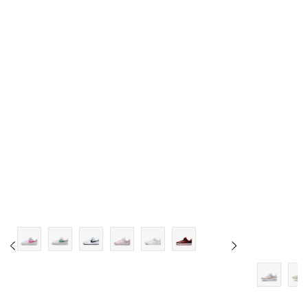
13.5C
1Y
1.5Y
2Y
2.5Y
3Y