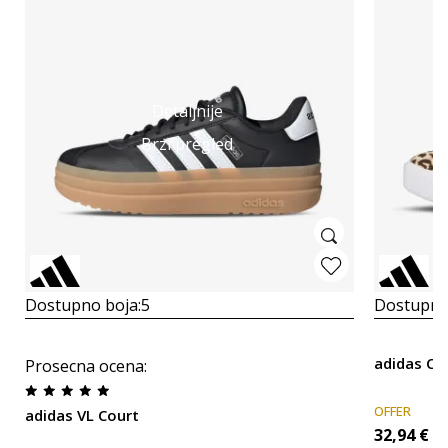
Detaljnije
Brzi pregled
Dostupno boja:
5
Dostupno
adidas C
Prosecna ocena
:
OFFER
adidas VL Court
32,94
€