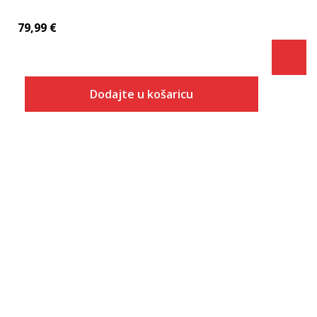
79,99
€
Dodajte u košaricu
Veličina
Dodaj u košaricu
3-
4
4-
5
5-