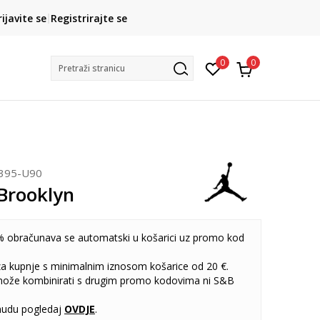
CLICK& COLLECT
rijavite se
Registrirajte se
besplatno preuzimanje u trgovini
0
0
Pretraži stranicu
395-U90
Brooklyn
 obračunava se automatski u košarici uz promo kod
 za kupnje s minimalnim iznosom košarice od 20 €.
može kombinirati s drugim promo kodovima ni S&B
udu pogledaj
OVDJE
.