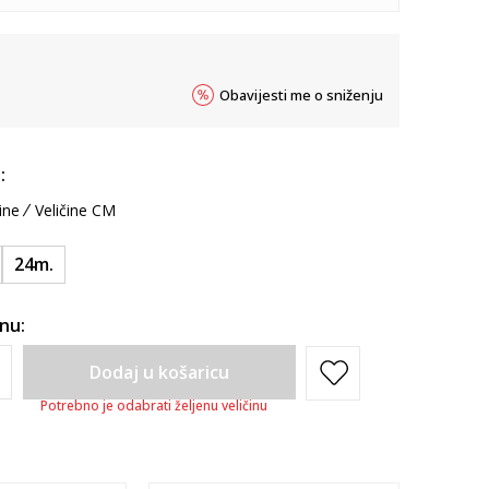
Obavijesti me o sniženju
:
ine
Veličine CM
24m.
inu:
Dodaj u košaricu
Potrebno je odabrati željenu veličinu