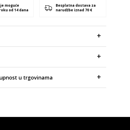
 je moguće
Besplatna dostava za
 roku od 14 dana
narudžbe iznad 70 €
tupnost u trgovinama