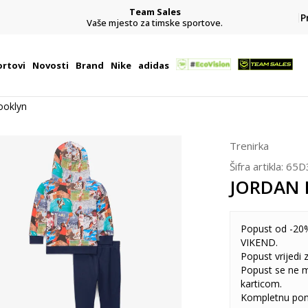
Team Sales
P
j
Vaše mjesto za timske sportove.
rtovi
Novosti
Brand
Nike
adidas
oklyn
Trenirka
Šifra artikla:
65D
JORDAN 
Popust od -20%
VIKEND.
Popust vrijedi
Popust se ne 
karticom.
Kompletnu pon