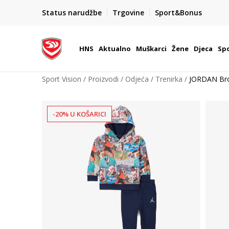
BOX NOW
Status narudžbe
Trgovine
Sport&Bonus
Dostava 1,50 €
| Više od 800 paketomata u Hrvatsko
HNS
Aktualno
Muškarci
Žene
Djeca
Spo
Sport Vision
Proizvodi
Odjeća
Trenirka
JORDAN Bro
-20% U KOŠARICI