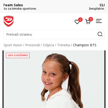
CLICK& COLLECT
besplatno preuzimanje u trgovini
0
0
Pretraži stranicu
Sport Vision
Proizvodi
Odjeća
Trenirka
Champion BTS
-20% U KOŠARICI