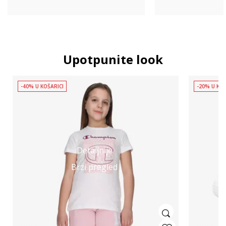
Upotpunite look
-40% U KOŠARICI
-20% U KOŠ
Detaljnije
Brzi pregled