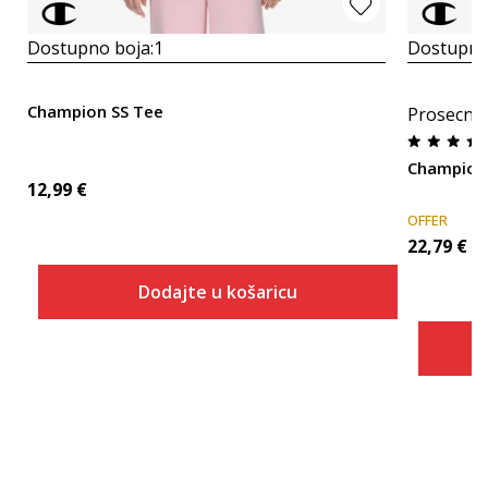
Dostupno boja:
1
Dostupno
Champion SS Tee
Prosecna
Champion
12,99
€
OFFER
22,79
€
Dodajte u košaricu
Veličina
Dodaj u košaricu
2XS
XS
S