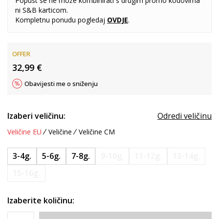
Popust se ne može kombinirati s drugim promo kodovima
ni S&B karticom.
Kompletnu ponudu pogledaj
OVDJE
.
OFFER
32,99
€
Obavijesti me o sniženju
Izaberi veličinu:
Odredi veličinu
Veličine EU
Veličine
Veličine CM
3-4g.
5-6g.
7-8g.
9-10g.
11-12g.
13-14g.
15-16g.
Izaberite količinu: