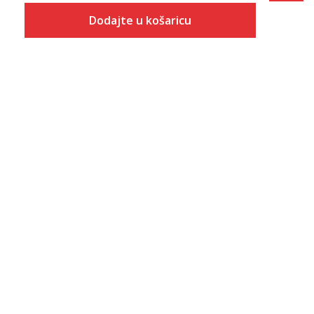
Dodajte u košaricu
Veličina
Dodaj u košaricu
S
M
L
XL
2XL
3XL