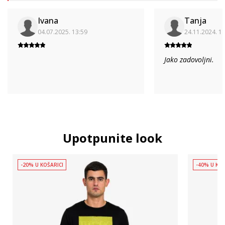
Ivana
Tanja
04.07.2025. 13:59
24.11.2024. 1
Jako zadovoljni.
Upotpunite look
-20% U KOŠARICI
-40% U KOŠ