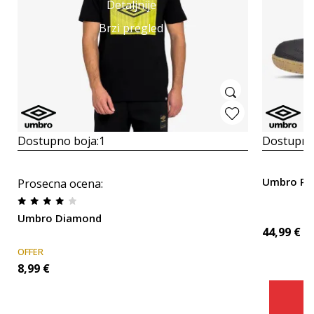
Detaljnije
Brzi pregled
Dostupno boja:
1
Dostupno
Umbro PIV
Prosecna ocena
:
Umbro Diamond
44,99
€
OFFER
8,99
€