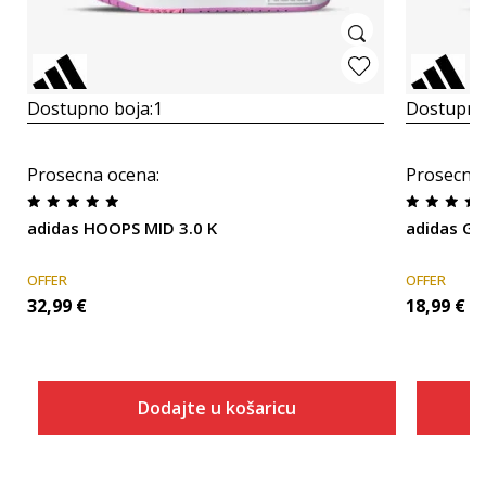
Dostupno boja:
1
Dostupno
Prosecna ocena
:
Prosecna
adidas HOOPS MID 3.0 K
adidas G
OFFER
OFFER
32,99
€
18,99
€
Dodajte u košaricu
Veličina
Dodaj u košaricu
10K