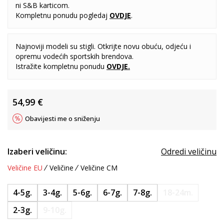
ni S&B karticom.
Kompletnu ponudu pogledaj
OVDJE
.
Najnoviji modeli su stigli. Otkrijte novu obuću, odjeću i
opremu vodećih sportskih brendova.
Istražite kompletnu ponudu
OVDJE
.
54,99
€
Obavijesti me o sniženju
Izaberi veličinu:
Odredi veličinu
Veličine EU
Veličine
Veličine CM
4-5g.
3-4g.
5-6g.
6-7g.
7-8g.
18-24m.
2-3g.
9-10g.