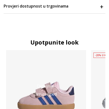
Provjeri dostupnost u trgovinama
Upotpunite look
-20% U KOŠ
Detaljnije
Brzi pregled