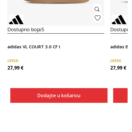
Dostupno boja:
5
Dostupno
adidas VL COURT 3.0 CF I
adidas Br
OFFER
OFFER
27,99
€
27,99
€
Dodajte u košaricu
Veličina
Dodaj u košaricu
3K
4K