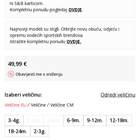
ni S&B karticom.
Kompletnu ponudu pogledaj
OVDJE
.
Najnoviji modeli su stigli. Otkrijte novu obuću, odjeću i
opremu vodećih sportskih brendova.
Istražite kompletnu ponudu
OVDJE
.
49,99
€
Obavijesti me o sniženju
Izaberi veličinu:
Odredi veličinu
Veličine EU
Veličine
Veličine CM
3-4g.
0-3m.
3-6m.
6-9m.
9-12m.
12-18m.
18-24m.
2-3g.