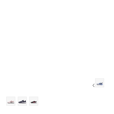
4Y
4.5Y
5Y
5.5Y
6Y
6.5Y
7Y