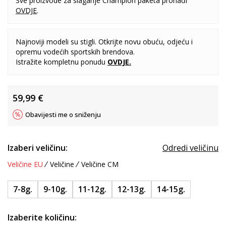
Sve proizvode za slaganje Champion paketa pronađi
OVDJE
.
Najnoviji modeli su stigli. Otkrijte novu obuću, odjeću i
opremu vodećih sportskih brendova.
Istražite kompletnu ponudu
OVDJE
.
59,99
€
Obavijesti me o sniženju
Izaberi veličinu:
Odredi veličinu
Veličine EU
Veličine
Veličine CM
7-8g.
9-10g.
11-12g.
12-13g.
14-15g.
Izaberite količinu: