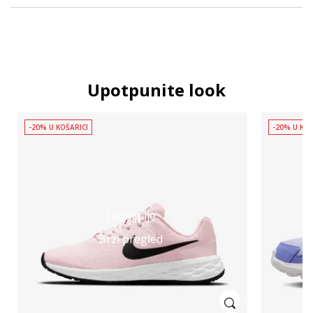
Upotpunite look
-20% U KOŠARICI
-20% U KOŠ
Detaljnije
Brzi pregled