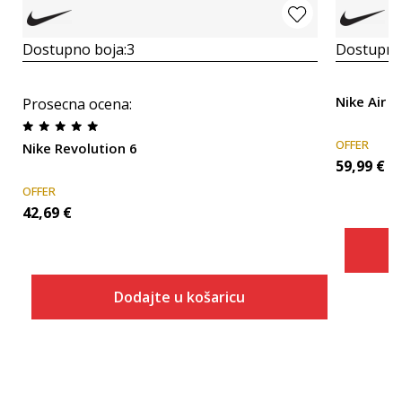
Dostupno boja:
3
Dostupno
Nike Air 
Prosecna ocena
:
OFFER
Nike Revolution 6
59,99
€
OFFER
42,69
€
Dodajte u košaricu
Veličina
Dodaj u košaricu
3.5Y