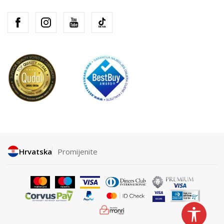
Hrvatska
Promijenite