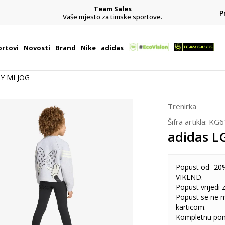
Team Sales
P
j
Vaše mjesto za timske sportove.
rtovi
Novosti
Brand
Nike
adidas
DY MI JOG
Trenirka
Šifra artikla:
KG6
adidas L
Popust od -20%
VIKEND.
Popust vrijedi
Popust se ne 
karticom.
Kompletnu pon