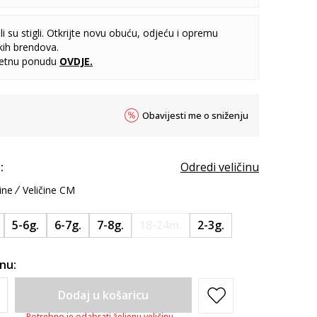
i su stigli. Otkrijte novu obuću, odjeću i opremu
kih brendova.
letnu ponudu
OVDJE
.
Obavijesti me o sniženju
:
Odredi veličinu
ine
Veličine CM
5-6g.
6-7g.
7-8g.
18-24m.
2-3g.
inu:
Dodaj u košaricu
Potrebno je odabrati željenu veličinu