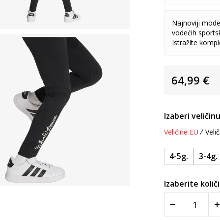
Najnoviji model
vodećih sports
Istražite komp
64,99
€
Izaberi veličinu
Veličine EU
Velič
4-5g.
3-4g.
Izaberite količ