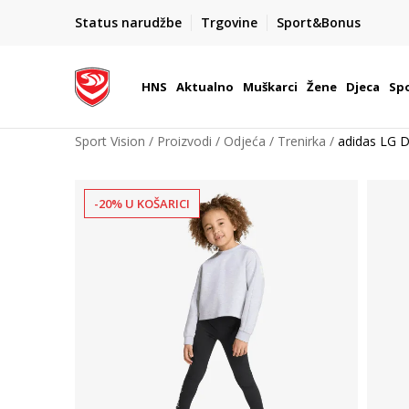
BOX NOW
Status narudžbe
Trgovine
Sport&Bonus
Dostava 1,50 €
| Više od 800 paketomata u Hrvatsko
HNS
Aktualno
Muškarci
Žene
Djeca
Spo
Sport Vision
Proizvodi
Odjeća
Trenirka
adidas LG 
-20% U KOŠARICI