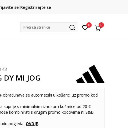
CLICK& COLLECT
rijavite se
Registrirajte se
besplatno preuzimanje u trgovini
0
0
Pretraži stranicu
143
G DY MI JOG
 obračunava se automatski u košarici uz promo kod
 za kupnje s minimalnim iznosom košarice od 20 €.
može kombinirati s drugim promo kodovima ni S&B
udu pogledaj
OVDJE
.