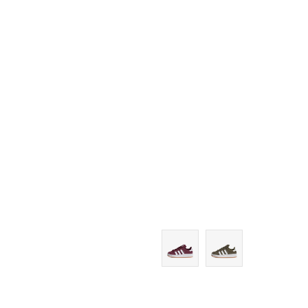
13K
13-K
1
1-
2
2-