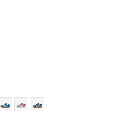
12-K
13K
13-K
1
1-
2
2-