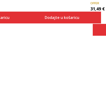
OFFER
31,49
€
aricu
Dodajte u košaricu
Veličina
 košaricu
Dodaj u košaricu
10K
10-K
11K
11-K
12K
12-K