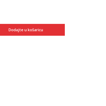
Dodajte u košaricu
Veličina
Dodaj u košaricu
10K
10-K
11K
11-K
12K