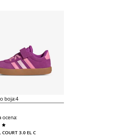
 boja:
4
a ocena
:
L COURT 3.0 EL C