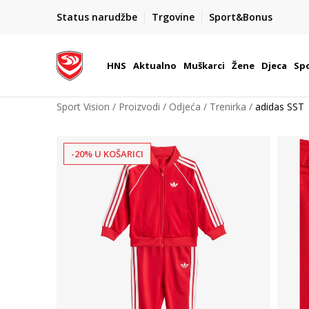
BOX NOW
Status narudžbe
Trgovine
Sport&Bonus
Dostava 1,50 €
| Više od 800 paketomata u Hrvatsko
HNS
Aktualno
Muškarci
Žene
Djeca
Spo
Sport Vision
Proizvodi
Odjeća
Trenirka
adidas SST
-20% U KOŠARICI