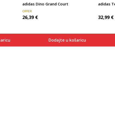
adidas Dino Grand Court
adidas T
OFFER
26,39
€
32,99
€
aricu
Dodajte u košaricu
Veličina
 košaricu
Dodaj u košaricu
3K
4K
5K
5-K
6K