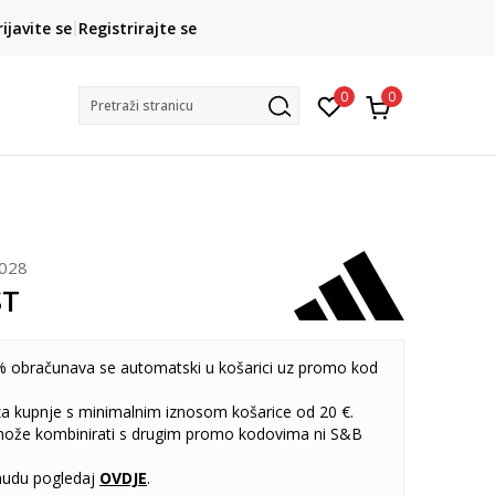
CLICK& COLLECT
rijavite se
Registrirajte se
besplatno preuzimanje u trgovini
0
0
Pretraži stranicu
028
ST
 obračunava se automatski u košarici uz promo kod
 za kupnje s minimalnim iznosom košarice od 20 €.
može kombinirati s drugim promo kodovima ni S&B
udu pogledaj
OVDJE
.