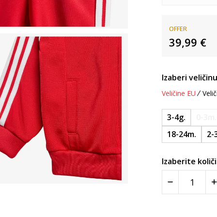
OFFER
39,99
€
Izaberi veličinu
Veličine EU
Velič
3-4g.
0-3m.
18-24m.
2-
Izaberite količ