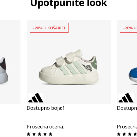
Upotpunite look
-20% U KOŠARICI
-20% U
Dostupno boja:
1
Dostupno
Prosecna ocena
:
Prosecn