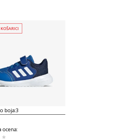
 KOŠARICI
 boja:
3
a ocena
: