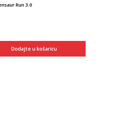
ensaur Run 3.0
Dodajte u košaricu
Veličina
Dodaj u košaricu
3K
4K
5K
5-K
6K