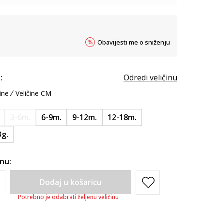
Obavijesti me o sniženju
:
Odredi veličinu
ine
Veličine CM
3-6m.
6-9m.
9-12m.
12-18m.
3g.
inu:
Dodaj u košaricu
Potrebno je odabrati željenu veličinu