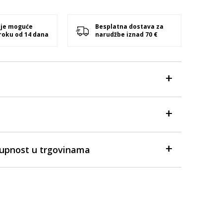
 je moguće
Besplatna dostava za
 roku od 14 dana
narudžbe iznad 70 €
tupnost u trgovinama