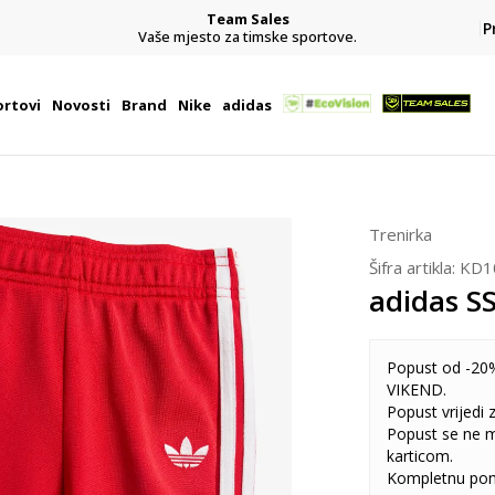
Team Sales
P
j
Vaše mjesto za timske sportove.
rtovi
Novosti
Brand
Nike
adidas
Trenirka
Šifra artikla:
KD1
adidas S
Popust od -20%
VIKEND.
Popust vrijedi
Popust se ne 
karticom.
Kompletnu pon