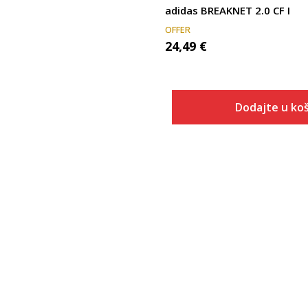
adidas BREAKNET 2.0 CF I
OFFER
24,49
€
Dodajte u koš
Veličina
Dodaj u
3K
4K
5K
5-K
6K