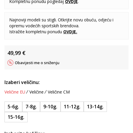
Kompletnu ponudu pogledaj
OVDJE
.
Najnoviji modeli su stigli. Otkrijte novu obuću, odjeću i
opremu vodećih sportskih brendova.
Istražite kompletnu ponudu
OVDJE
.
49,99
€
Obavijesti me o sniženju
Izaberi veličinu:
Veličine EU
Veličine
Veličine CM
5-6g.
7-8g.
9-10g.
11-12g.
13-14g.
15-16g.