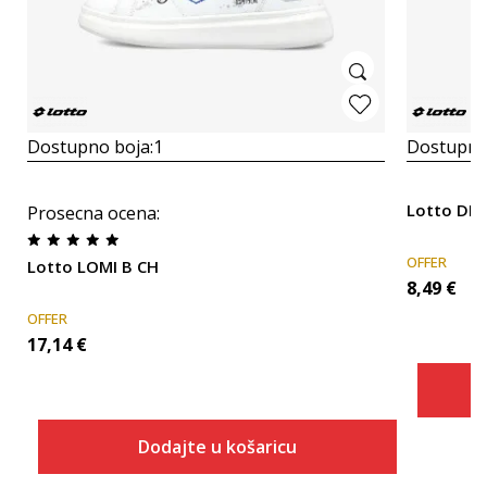
Dostupno boja:
1
Dostupno
Lotto DE
Prosecna ocena
:
OFFER
Lotto LOMI B CH
8,49
€
OFFER
17,14
€
Dodajte u košaricu