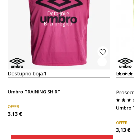
Detaljnije
Brzi pregled
Dostupno boja:
1
Dostupno
Umbro TRAINING SHIRT
Prosecna
OFFER
Umbro TR
3,13
€
OFFER
3,13
€