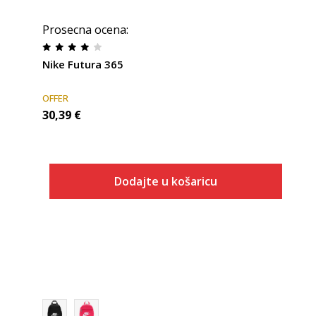
Prosecna ocena
:
Nike Futura 365
OFFER
30,39
€
Dodajte u košaricu
Veličina
Dodaj u košaricu
1SIZE
MISC