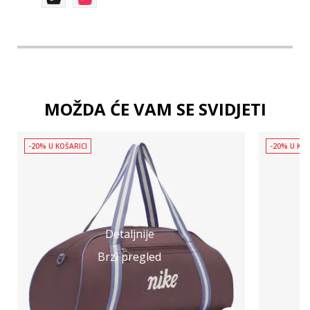
MOŽDA ĆE VAM SE SVIDJETI
-20% U KOŠARICI
-20% U KOŠ
Detaljnije
Brzi pregled