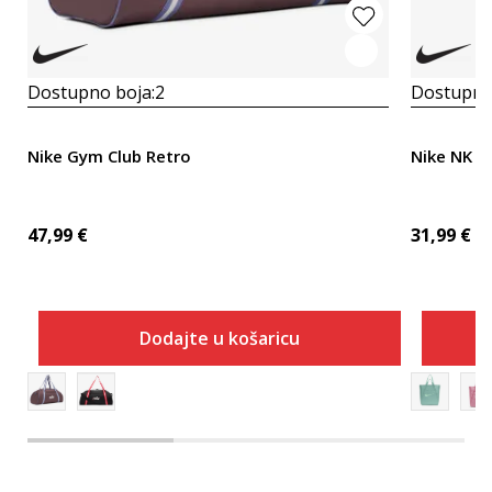
Dostupno boja:
2
Dostupno
Nike Gym Club Retro
Nike NK 
47,99
€
31,99
€
Dodajte u košaricu