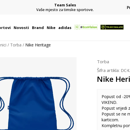
Team Sales
P
j
Vaše mjesto za timske sportove.
rtovi
Novosti
Brand
Nike
adidas
nici
Torba
Nike Heritage
Torba
Šifra artikla:
DC4
Nike Her
Popust od -20%
VIKEND.
Popust vrijedi
Popust se ne 
karticom.
Kompletnu pon