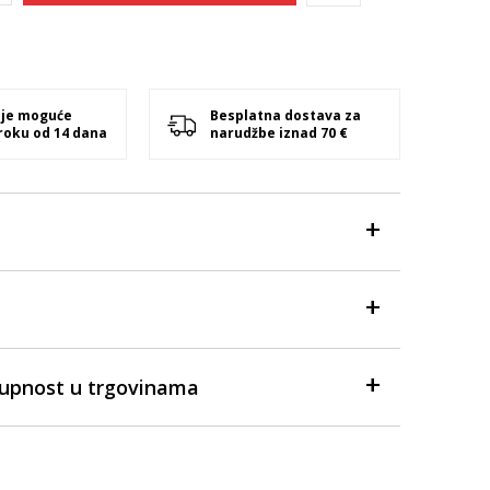
 je moguće
Besplatna dostava za
 roku od 14 dana
narudžbe iznad 70 €
tupnost u trgovinama