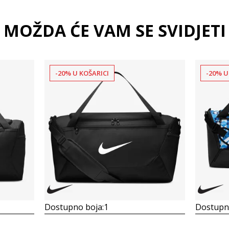
MOŽDA ĆE VAM SE SVIDJETI
-20% U KOŠARICI
-20% U
Dostupno boja:
1
Dostupno