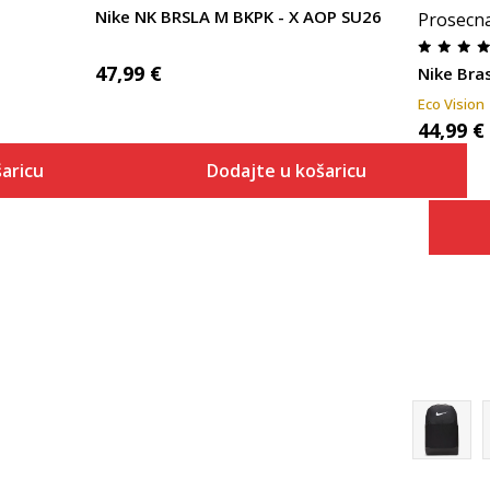
Nike NK BRSLA M BKPK - X AOP SU26
Prosecn
47,99
€
Nike Bras
Eco Vision
44,99
€
aricu
Dodajte u košaricu
 košaricu
Dodaj u košaricu