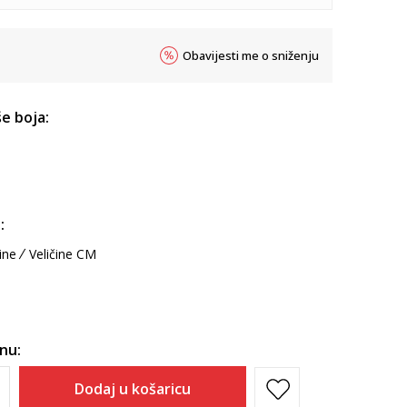
Obavijesti me o sniženju
e boja:
:
ine
Veličine CM
inu:
Dodaj u košaricu