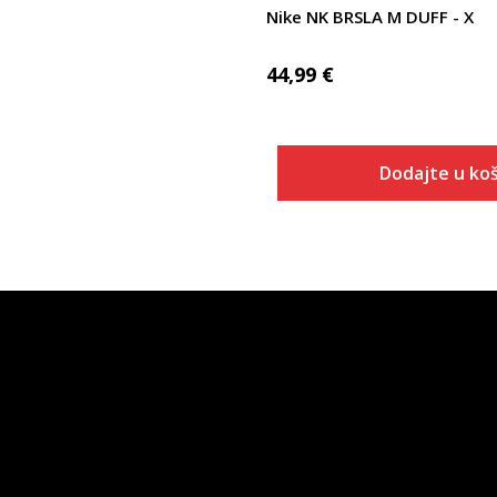
Nike NK BRSLA M DUFF - X
44,99
€
Dodajte u koš