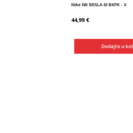
Nike NK BRSLA M BKPK - X
44,99
€
Dodajte u koš
Dodaj u