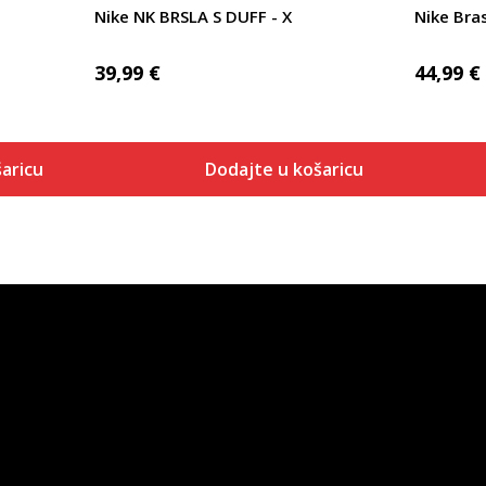
Nike NK BRSLA S DUFF - X
Nike Bras
39,99
€
44,99
€
aricu
Dodajte u košaricu