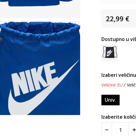
22,99
€
Dostupno u viš
Izaberi veličinu
Veličine EU
Velič
Univ.
Izaberite količ