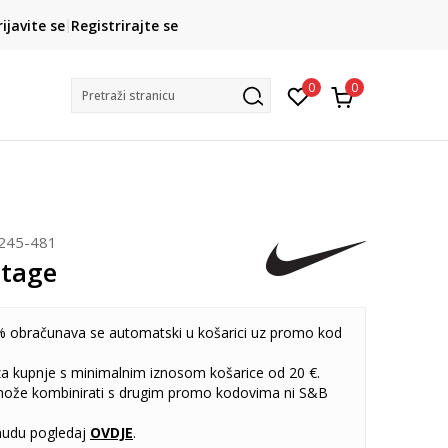
CLICK& COLLECT
rijavite se
Registrirajte se
besplatno preuzimanje u trgovini
0
0
Pretraži stranicu
245-481
itage
 obračunava se automatski u košarici uz promo kod
 za kupnje s minimalnim iznosom košarice od 20 €.
može kombinirati s drugim promo kodovima ni S&B
udu pogledaj
OVDJE
.