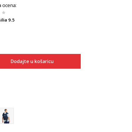
a ocena
:
ilia 9.5
Dodajte u košaricu
Veličina
Dodaj u košaricu
1SIZE
MISC