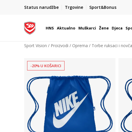
BOX NOW
Status narudžbe
Trgovine
Sport&Bonus
Dostava 1,50 €
| Više od 800 paketomata u Hrvatsko
HNS
Aktualno
Muškarci
Žene
Djeca
Spo
Sport Vision
Proizvodi
Oprema
Torbe ruksaci i novča
-20% U KOŠARICI