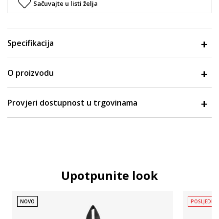
Sačuvajte u listi želja
Specifikacija
O proizvodu
Provjeri dostupnost u trgovinama
Upotpunite look
NOVO
POSLJEDNJ