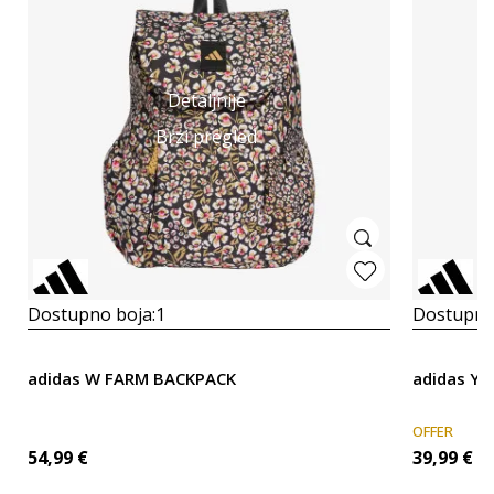
Detaljnije
Brzi pregled
Dostupno boja:
1
Dostupno
adidas W FARM BACKPACK
adidas Yo
OFFER
54,99
€
39,99
€