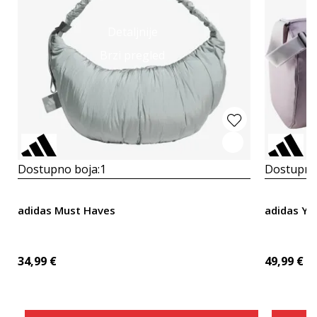
Detaljnije
Brzi pregled
Dostupno boja:
1
Dostupno
adidas Must Haves
adidas Y
34,99
€
49,99
€