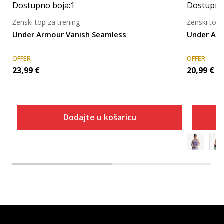
Dostupno boja:
1
Dostupno
Ženski top za trening
Ženski top 
Under Armour Vanish Seamless
Under Ar
OFFER
OFFER
23,99
€
20,99
€
Dodajte u košaricu