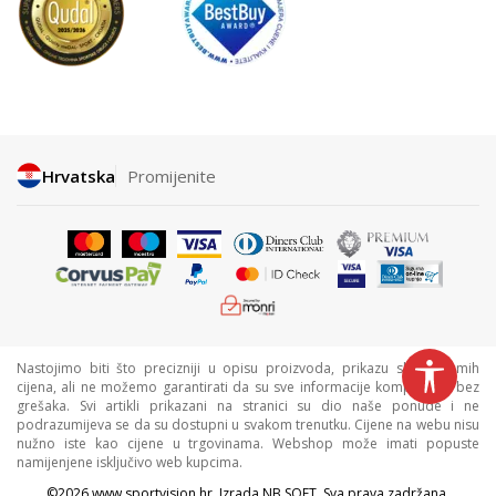
Hrvatska
Promijenite
Nastojimo biti što precizniji u opisu proizvoda, prikazu slika i samih
cijena, ali ne možemo garantirati da su sve informacije kompletne i bez
grešaka. Svi artikli prikazani na stranici su dio naše ponude i ne
podrazumijeva se da su dostupni u svakom trenutku. Cijene na webu nisu
nužno iste kao cijene u trgovinama. Webshop može imati popuste
namijenjene isključivo web kupcima.
©2026
www.sportvision.hr
, Izrada
NB SOFT
. Sva prava zadržana.