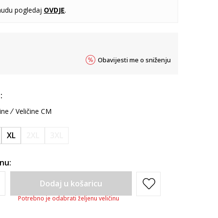
udu pogledaj
OVDJE
.
Obavijesti me o sniženju
:
ine
Veličine CM
XL
2XL
3XL
inu:
Dodaj u košaricu
Potrebno je odabrati željenu veličinu