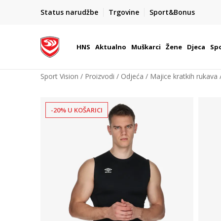
BOX NOW
Status narudžbe
Trgovine
Sport&Bonus
Dostava 1,50 €
| Više od 800 paketomata u Hrvatsko
HNS
Aktualno
Muškarci
Žene
Djeca
Spo
Sport Vision
Proizvodi
Odjeća
Majice kratkih rukava
-20% U KOŠARICI