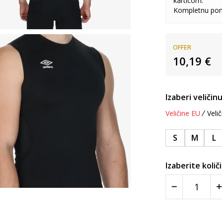
karticom.
Kompletnu pon
OFFER
10,19
€
Izaberi veličinu
Veličine EU
Velič
S
M
L
Izaberite količ