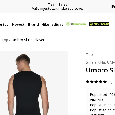
Team Sales
P
j
Vaše mjesto za timske sportove.
rtovi
Novosti
Brand
Nike
adidas
Top
Umbro Sl Baselayer
Top
Šifra artikla:
UMA
Umbro Sl
2
Popust od -20%
VIKEND.
Popust vrijedi
Popust se ne 