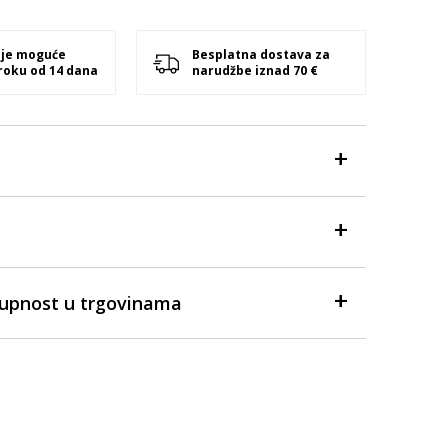
 je moguće
Besplatna dostava za
 roku od 14 dana
narudžbe iznad 70 €
tupnost u trgovinama