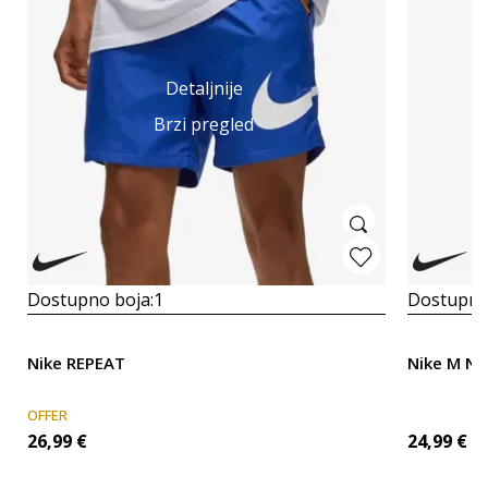
Detaljnije
Brzi pregled
Dostupno boja:
1
Dostupno
Nike REPEAT
Nike M N
OFFER
26,99
€
24,99
€