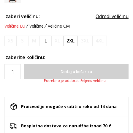
Izaberi veličinu:
Odredi veličinu
Veličine EU
Veličine
Veličine CM
XS
S
M
L
XL
2XL
3XL
4XL
Izaberite količinu:
Dodaj u košaricu
Potrebno je odabrati željenu veličinu
Proizvod je moguće vratiti u roku od 14 dana
Besplatna dostava za narudžbe iznad 70 €