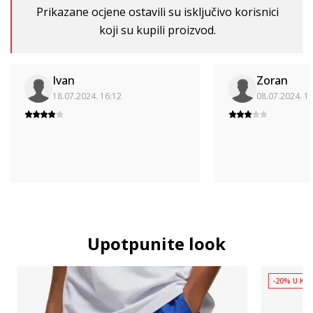
Prikazane ocjene ostavili su isključivo korisnici
koji su kupili proizvod.
Ivan
Zoran
18.07.2024. 16:12
08.07.2024. 1
Upotpunite look
-20% U KOŠ