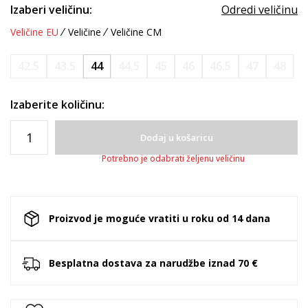
Izaberi veličinu:
Odredi veličinu
Veličine EU
Veličine
Veličine CM
42.5
43.5
44
44.5
45
46
46.5
47
48
Izaberite količinu:
Dodaj u košaricu
Potrebno je odabrati željenu veličinu
Proizvod je moguće vratiti u roku od 14 dana
Besplatna dostava za narudžbe iznad 70 €