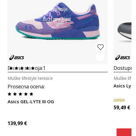
Detaljnije
Brzi pregled
Dostupno boja:
1
Dostupno
Muške lifestyle tenisice
Muške lifes
Asics Lyte
Prosecna ocena
:
OFFER
Asics GEL-LYTE III OG
59,49
€
139,99
€