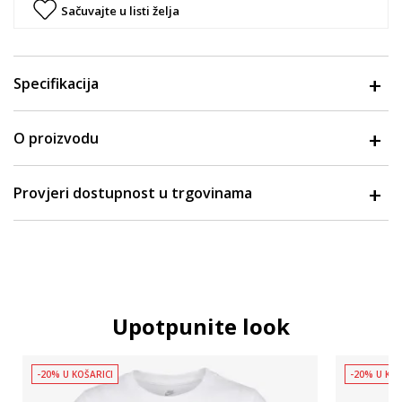
Sačuvajte u listi želja
Specifikacija
O proizvodu
Provjeri dostupnost u trgovinama
Upotpunite look
-20% U KOŠARICI
-20% U KOŠ