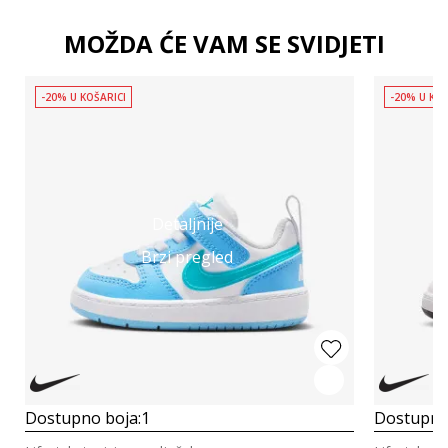
MOŽDA ĆE VAM SE SVIDJETI
-20% U KOŠARICI
-20% U KOŠ
Detaljnije
Brzi pregled
Dostupno boja:
1
Dostupno