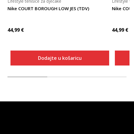
Lifestyle tenisice za dječake
Lifestyle t
Nike COURT BOROUGH LOW JES (TDV)
Nike COU
44,99
€
44,99
€
Dodajte u košaricu