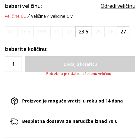
Izaberi veličinu:
Odredi veličinu
Veličine EU
Veličine
Veličine CM
17
18.5
19.5
21
22
23.5
25
26
27
Izaberite količinu:
Dodaj u košaricu
Potrebno je odabrati željenu veličinu
Proizvod je moguće vratiti u roku od 14 dana
Besplatna dostava za narudžbe iznad 70 €