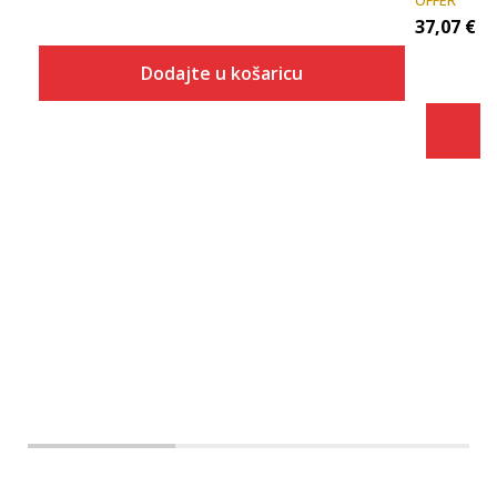
OFFER
37,07
€
Dodajte u košaricu
Veličina
Dodaj u košaricu
2T
3T
4T