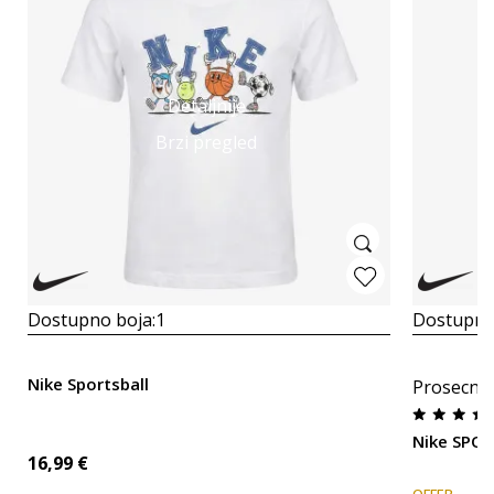
Detaljnije
Brzi pregled
Dostupno boja:
1
Dostupno
Nike Sportsball
Prosecna
Nike SPO
16,99
€