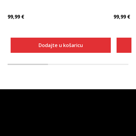
99,99
€
99,99
€
Dodajte u košaricu