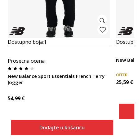
Dostupno boja:
1
Dostupno
New Balan
Prosecna ocena
:
OFFER
New Balance Sport Essentials French Terry
25,59
€
Jogger
54,99
€
Dodajte u košaricu