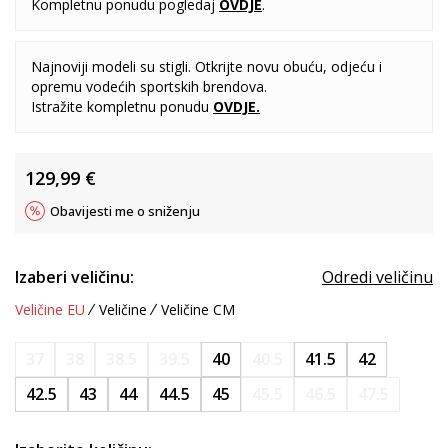
Kompletnu ponudu pogledaj
OVDJE
.
Najnoviji modeli su stigli. Otkrijte novu obuću, odjeću i
opremu vodećih sportskih brendova.
Istražite kompletnu ponudu
OVDJE
.
129,99
€
Obavijesti me o sniženju
Izaberi veličinu:
Odredi veličinu
Veličine EU
Veličine
Veličine CM
37
38
38.5
39.5
40
40.5
41.5
42
42.5
43
44
44.5
45
45.5
46.5
47.5