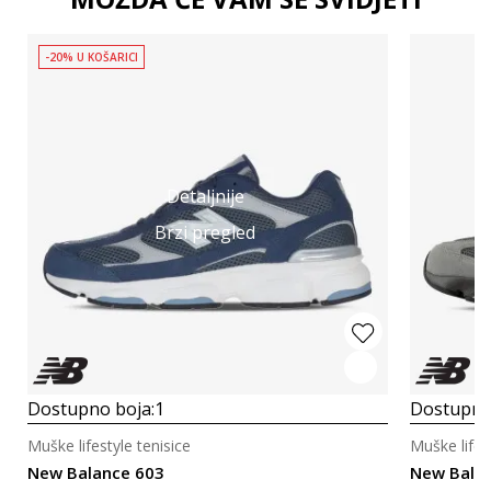
-20% U KOŠARICI
Detaljnije
Brzi pregled
Dostupno boja:
1
Dostupno
Muške lifestyle tenisice
Muške lifes
New Balance 603
New Bala