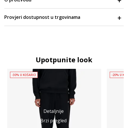
Provjeri dostupnost u trgovinama
Upotpunite look
-30% U KOŠARICI
-20% U KOŠ
Detaljnije
Brzi pregled