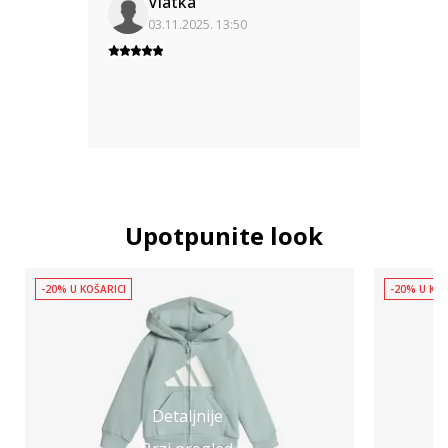
Vlatka
03.11.2025. 13:50
Upotpunite look
-20% U KOŠARICI
-20% U KOŠ
Detaljnije