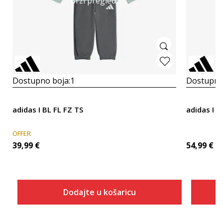
Brzi pregled
Dostupno boja:
1
Dostupno
adidas I BL FL FZ TS
adidas I 
OFFER
39,99
€
54,99
€
Dodajte u košaricu
Veličina
Dodaj u košaricu