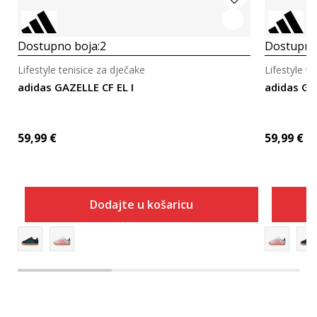
Dostupno boja:
2
Dostupno
Lifestyle tenisice za dječake
Lifestyle t
adidas GAZELLE CF EL I
adidas GA
59,99
€
59,99
€
Dodajte u košaricu