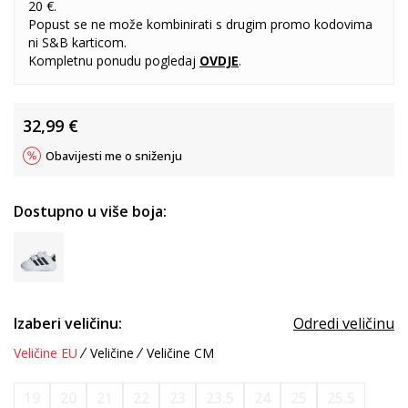
20 €.
Popust se ne može kombinirati s drugim promo kodovima
ni S&B karticom.
Kompletnu ponudu pogledaj
OVDJE
.
32,99
€
Obavijesti me o sniženju
Dostupno u više boja:
Izaberi veličinu:
Odredi veličinu
Veličine EU
Veličine
Veličine CM
19
20
21
22
23
23.5
24
25
25.5