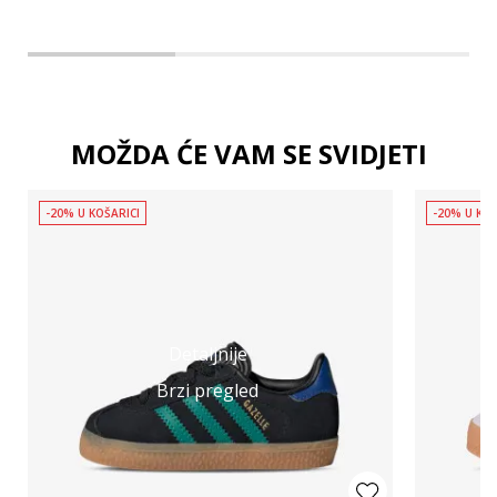
MOŽDA ĆE VAM SE SVIDJETI
-20% U KOŠARICI
-20% U KOŠ
Detaljnije
Brzi pregled