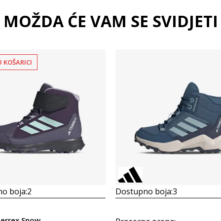
MOŽDA ĆE VAM SE SVIDJETI
U KOŠARICI
o boja:
2
Dostupno boja:
3
Terrex Snow