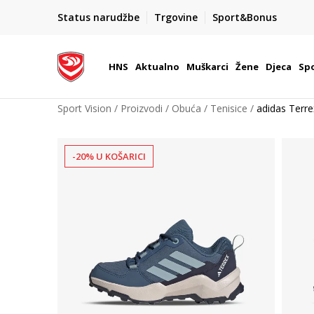
BOX NOW
Status narudžbe
Trgovine
Sport&Bonus
Dostava 1,50 €
| Više od 800 paketomata u Hrvatsko
HNS
Aktualno
Muškarci
Žene
Djeca
Spo
Sport Vision
Proizvodi
Obuća
Tenisice
adidas Terr
-20% U KOŠARICI