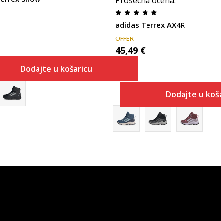
Prosecna ocena
:
adidas Terrex AX4R
OFFER
45,49
€
Dodajte u košaricu
Dodajte u koš