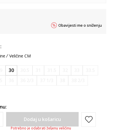
Obavijesti me o sniženju
:
ine
Veličine CM
9
30
30.5
31
31.5
32
33
33.5
.5
36
36 2/3
37 1/3
38
38 2/3
inu:
Dodaj u košaricu
Potrebno je odabrati željenu veličinu