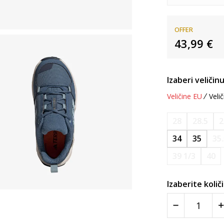
OFFER
43,99
€
Izaberi veličinu
Veličine EU
Velič
28
28.5
2
34
35
35
39 1/3
40
Izaberite količ