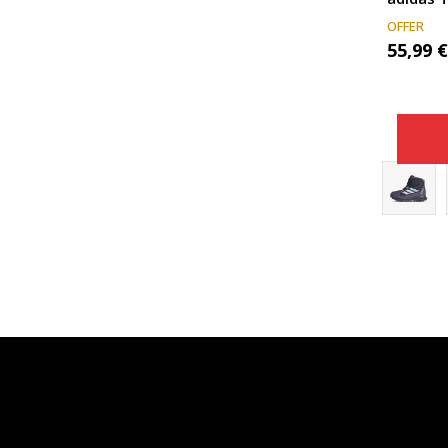
OFFER
55,99
€