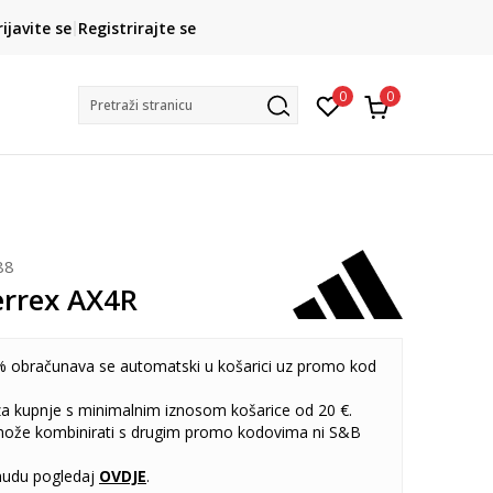
CLICK& COLLECT
rijavite se
Registrirajte se
besplatno preuzimanje u trgovini
0
0
Pretraži stranicu
88
errex AX4R
 obračunava se automatski u košarici uz promo kod
 za kupnje s minimalnim iznosom košarice od 20 €.
može kombinirati s drugim promo kodovima ni S&B
udu pogledaj
OVDJE
.