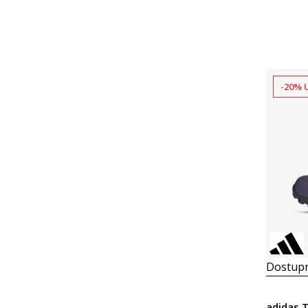
-20% 
Dostupn
adidas 