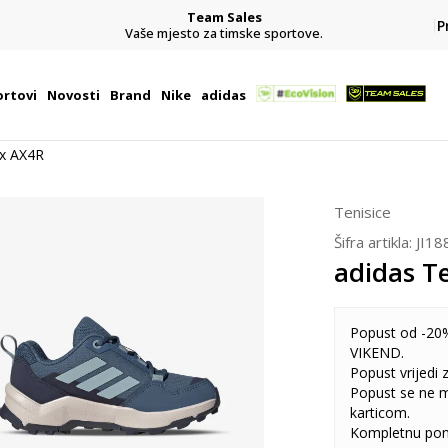
Team Sales
P
j
Vaše mjesto za timske sportove.
rtovi
Novosti
Brand
Nike
adidas
ex AX4R
Tenisice
Šifra artikla:
JI18
adidas T
Popust od -20%
VIKEND.
Popust vrijedi
Popust se ne 
karticom.
Kompletnu pon