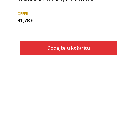
OFFER
31,78
€
Dodajte u košaricu
Veličina
Dodaj u košaricu
S
M
L
XL
2XL