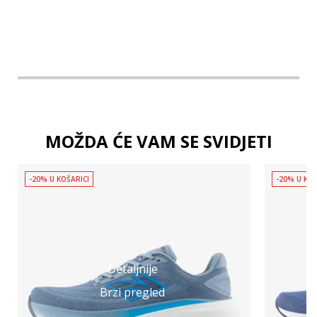
MOŽDA ĆE VAM SE SVIDJETI
-20% U KOŠARICI
-20% U KOŠ
Detaljnije
Brzi pregled