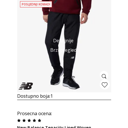
POSLJEDNJI KOMADI
Detaljnije
Brzi pregled
Dostupno boja:
1
Prosecna ocena
:
New Balance Tenacity Lined Woven