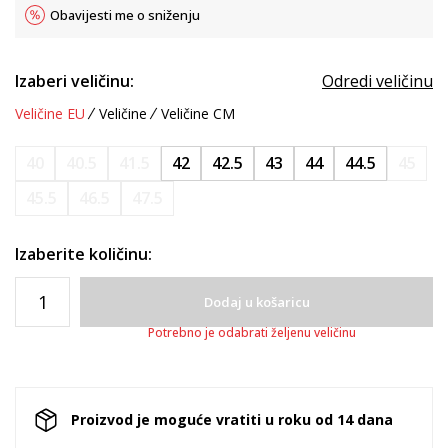
Obavijesti me o sniženju
Izaberi veličinu:
Odredi veličinu
Veličine EU
Veličine
Veličine CM
40
40.5
41.5
42
42.5
43
44
44.5
45
45.5
46.5
47.5
Izaberite količinu:
Dodaj u košaricu
Potrebno je odabrati željenu veličinu
Proizvod je moguće vratiti u roku od 14 dana