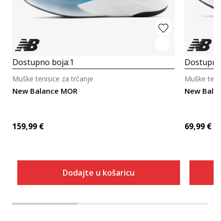
Dostupno boja:
1
Dostupno
Muške tenisice za trčanje
Muške tenis
New Balance MOR
New Bala
159,99
€
69,99
€
Dodajte u košaricu