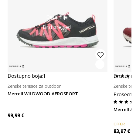
Detaljnije
Brzi pregled
Dostupno boja:
1
Dostupno
Ženske tenisice za outdoor
Ženske ten
Merrell WILDWOOD AEROSPORT
Prosecna
Merrell A
99,99
€
OFFER
83,97
€