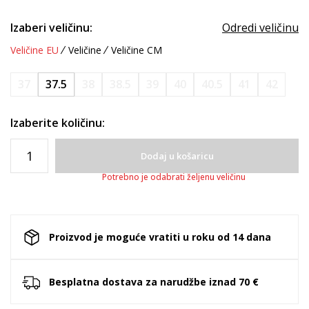
Izaberi veličinu:
Odredi veličinu
Veličine EU
Veličine
Veličine CM
37
37.5
38
38.5
39
40
40.5
41
42
Izaberite količinu:
Dodaj u košaricu
Potrebno je odabrati željenu veličinu
Proizvod je moguće vratiti u roku od 14 dana
Besplatna dostava za narudžbe iznad 70 €