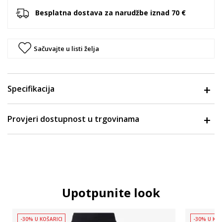
Besplatna dostava za narudžbe iznad 70 €
Sačuvajte u listi želja
Specifikacija
Provjeri dostupnost u trgovinama
Upotpunite look
-30% U KOŠARICI
-30% U KOŠ