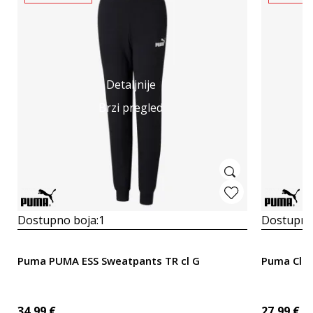
Detaljnije
Brzi pregled
Dostupno boja:
1
Dostupno
Puma PUMA ESS Sweatpants TR cl G
Puma Clas
34,99
€
27,99
€