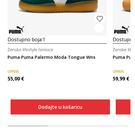
Dostupno boja:
1
Dostupno
Ženske lifestyle tenisice
Ženske lifes
Puma Puma Palermo Moda Tongue Wns
Puma Pum
OFFER
OFFER
55,00
€
59,99
€
Dodajte u košaricu