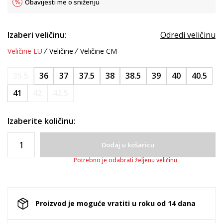
Obavijesti me o sniženju
Izaberi veličinu:
Odredi veličinu
Veličine EU
Veličine
Veličine CM
35.5
36
37
37.5
38
38.5
39
40
40.5
41
42
42.5
Izaberite količinu:
Dodaj u košaricu
Potrebno je odabrati željenu veličinu
Proizvod je moguće vratiti u roku od 14 dana