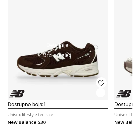
Detaljnije
Brzi pregled
Dostupno boja:
1
Dostupno
Unisex lifestyle tenisice
Unisex lifes
New Balance 530
New Bala