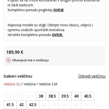
Popust se ne može kombinirati s drugim promo kodovima
ni S&B karticom.
Kompletnu ponudu pogledaj
OVDJE
.
Najnoviji modeli su stigli. Otkrijte novu obuću, odjeću i
opremu vodećih sportskih brendova.
Istražite kompletnu ponudu
OVDJE
.
189,99
€
Obavijesti me o sniženju
Izaberi veličinu:
Odredi veličinu
Veličine EU
Veličine
Veličine CM
36
37
37.5
38
38.5
39.5
40
40.5
41.5
42
42.5
43
44
44.5
45
45.5