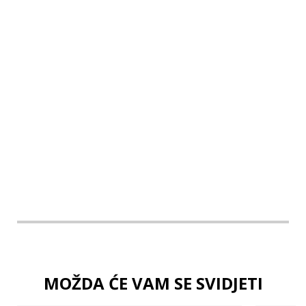
U2
U3
U4
U5
MOŽDA ĆE VAM SE SVIDJETI