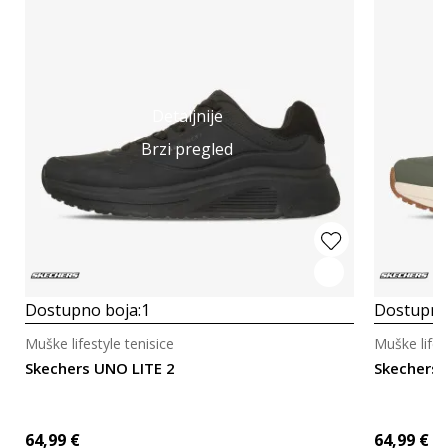
Detaljnije
Brzi pregled
Dostupno boja:
1
Dostupno
Muške lifestyle tenisice
Muške lifes
Skechers UNO LITE 2
Skechers 
64,99
€
64,99
€