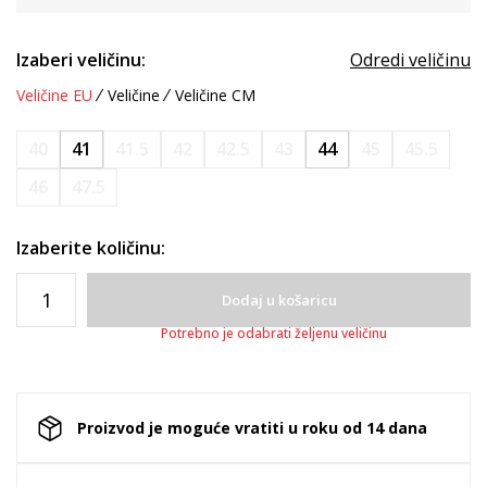
Izaberi veličinu:
Odredi veličinu
Veličine EU
Veličine
Veličine CM
40
41
41.5
42
42.5
43
44
45
45.5
46
47.5
Izaberite količinu:
Dodaj u košaricu
Potrebno je odabrati željenu veličinu
Proizvod je moguće vratiti u roku od 14 dana