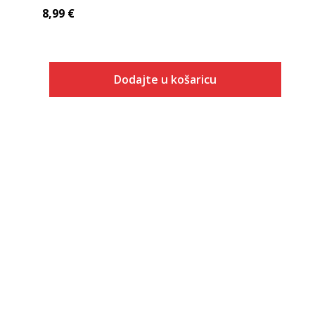
8,99
€
Dodajte u košaricu
Veličina
Dodaj u košaricu
2XS
XS
S
M
L