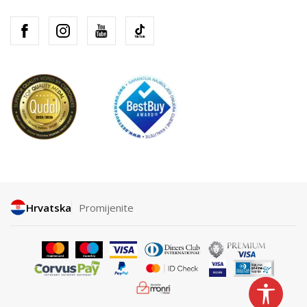
Hrvatska
Promijenite