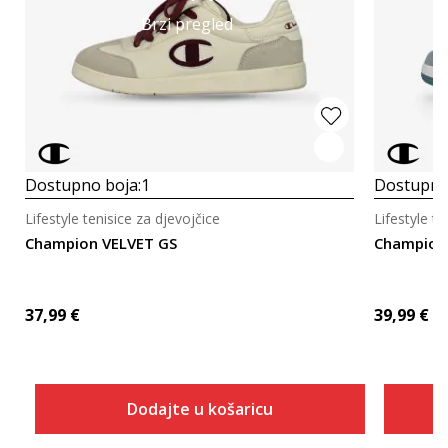
Brzi pregled
Dostupno boja:
1
Dostupno
Lifestyle tenisice za djevojčice
Lifestyle te
Champion VELVET GS
Champion
37,99
€
39,99
€
Dodajte u košaricu