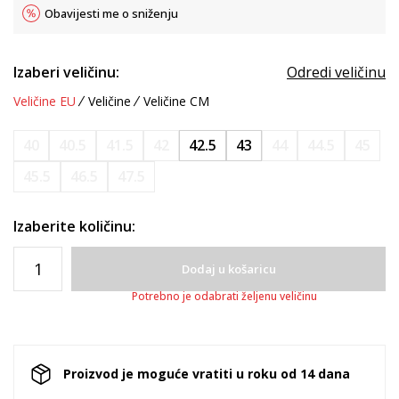
Obavijesti me o sniženju
Izaberi veličinu:
Odredi veličinu
Veličine EU
Veličine
Veličine CM
40
40.5
41.5
42
42.5
43
44
44.5
45
45.5
46.5
47.5
Izaberite količinu:
Dodaj u košaricu
Potrebno je odabrati željenu veličinu
Proizvod je moguće vratiti u roku od 14 dana