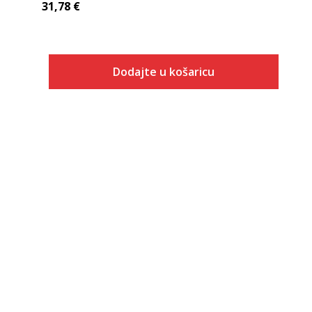
31,78
€
Dodajte u košaricu
Veličina
Dodaj u košaricu
S
M
L
XL
2XL