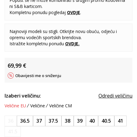
Popust se ne može kombinirati s drugim promo kodovima
ni S&B karticom.
Kompletnu ponudu pogledaj
OVDJE
.
Najnoviji modeli su stigli. Otkrijte novu obuću, odjeću i
opremu vodećih sportskih brendova.
Istražite kompletnu ponudu
OVDJE
.
69,99
€
Obavijesti me o sniženju
Izaberi veličinu:
Odredi veličinu
Veličine EU
Veličine
Veličine CM
36
36.5
37
37.5
38
39
40
40.5
41
41.5