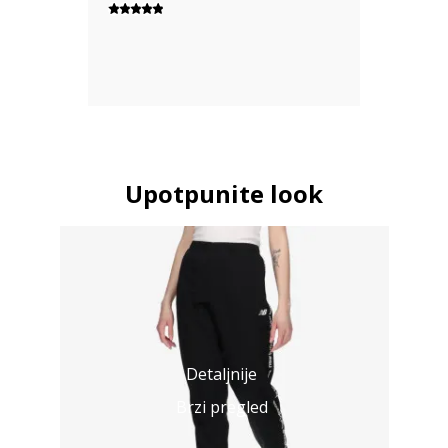
Upotpunite look
Detaljnije
Brzi pregled