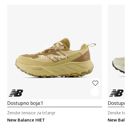
Detaljnije
Brzi pregled
Dostupno boja:
1
Dostupno
Ženske tenisice za trčanje
Ženske teni
New Balance HIET
New Bala