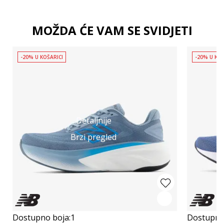
MOŽDA ĆE VAM SE SVIDJETI
-20% U KOŠARICI
-20% U KOŠ
Detaljnije
Brzi pregled
Dostupno boja:
1
Dostupno