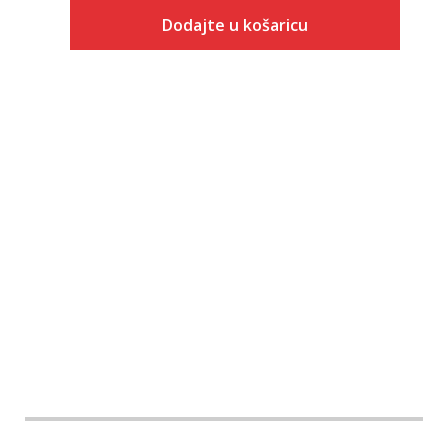
Dodajte u košaricu
Veličina
Dodaj u košaricu
S
M
L
XL
2XL