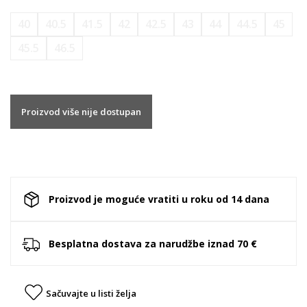
40
40.5
41.5
42
42.5
43
44
44.5
45
45.5
46.5
Proizvod više nije dostupan
Proizvod je moguće vratiti u roku od 14 dana
Besplatna dostava za narudžbe iznad 70 €
Sačuvajte u listi želja