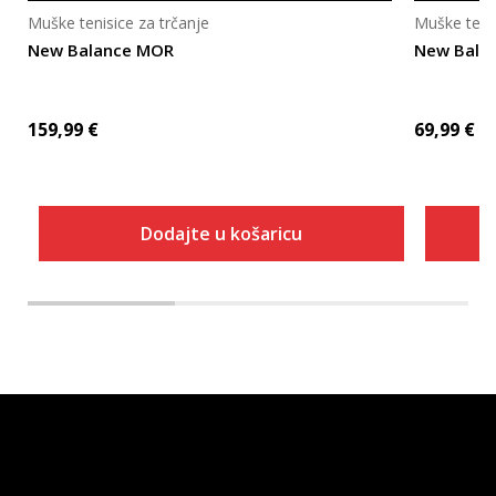
Muške tenisice za trčanje
Muške tenis
New Balance MOR
New Bala
159,99
€
69,99
€
Dodajte u košaricu