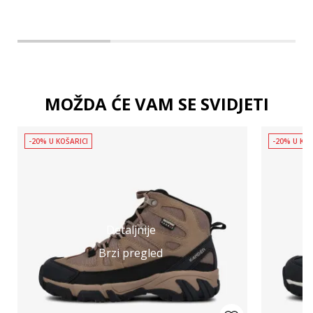
MOŽDA ĆE VAM SE SVIDJETI
-20% U KOŠARICI
-20% U KOŠ
Detaljnije
Brzi pregled