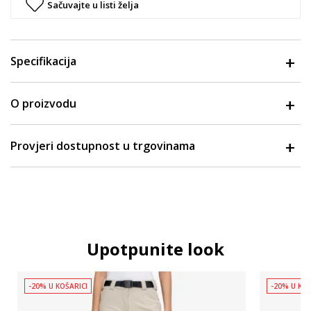
Sačuvajte u listi želja
Specifikacija
O proizvodu
Provjeri dostupnost u trgovinama
Upotpunite look
-20% U KOŠARICI
-20% U KOŠ