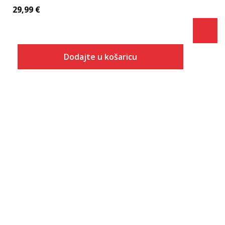
29,99
€
Dodajte u košaricu
Veličina
Dodaj u košaricu
XS
S
M
L
XL