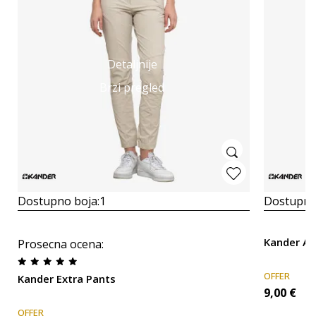
Detaljnije
Brzi pregled
Dostupno boja:
1
Dostupno
Kander Ad
Prosecna ocena
:
OFFER
Kander Extra Pants
9,00
€
OFFER