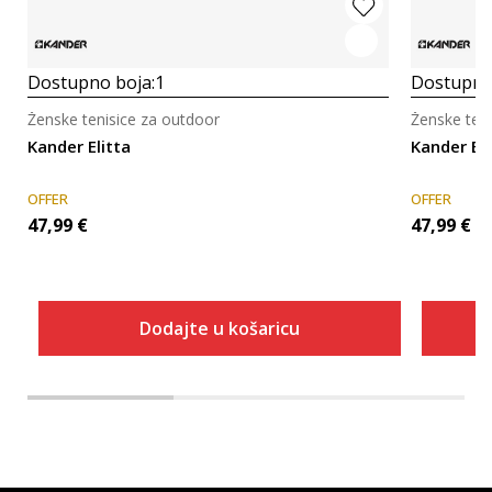
Dostupno boja:
1
Dostupno
Ženske tenisice za outdoor
Ženske ten
Kander Elitta
Kander Eli
OFFER
OFFER
47,99
€
47,99
€
Dodajte u košaricu