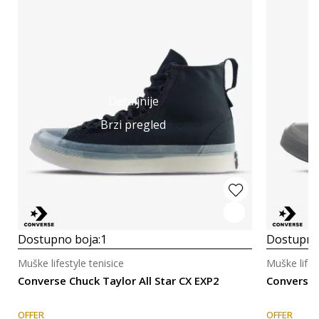
Detaljnije
Brzi pregled
Dostupno boja:
1
Dostupno
Muške lifestyle tenisice
Muške lifes
Converse Chuck Taylor All Star CX EXP2
Converse 
OFFER
OFFER