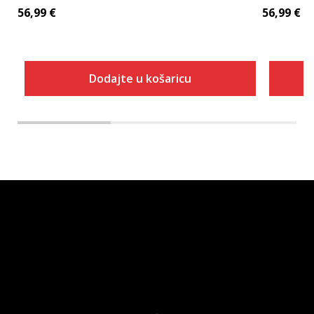
56,99
€
56,99
€
Dodajte u košaricu