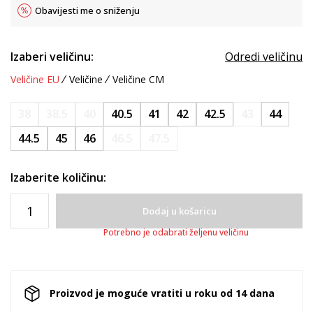
Obavijesti me o sniženju
Izaberi veličinu:
Odredi veličinu
Veličine EU
Veličine
Veličine CM
38
38.5
40
40.5
41
42
42.5
43
44
44.5
45
46
46.5
47.5
Izaberite količinu:
Dodaj u košaricu
Potrebno je odabrati željenu veličinu
Proizvod je moguće vratiti u roku od 14 dana