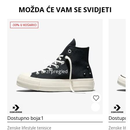
MOŽDA ĆE VAM SE SVIDJETI
-30% U KOŠARICI
Detaljnije
Brzi pregled
Dostupno boja:
1
Dostupno
Ženske lifestyle tenisice
Ženske lifes