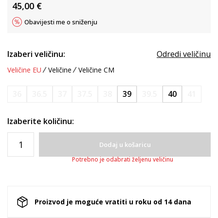
45,00
€
Obavijesti me o sniženju
Izaberi veličinu:
Odredi veličinu
Veličine EU
Veličine
Veličine CM
36
36.5
37
37.5
38
39
39.5
40
41
Izaberite količinu:
Dodaj u košaricu
Potrebno je odabrati željenu veličinu
Proizvod je moguće vratiti u roku od 14 dana