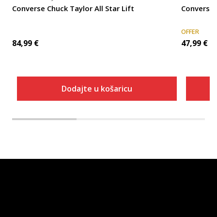
Converse Chuck Taylor All Star Lift
Converse C
OFFER
84,99
€
47,99
€
Dodajte u košaricu