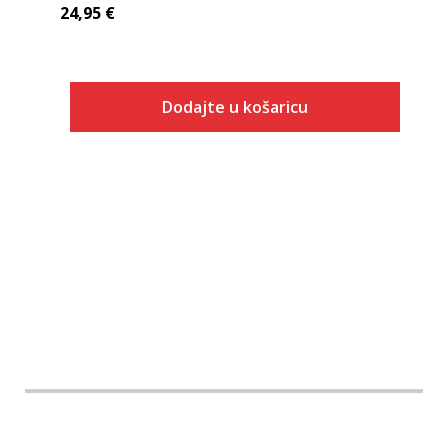
24,95
€
Dodajte u košaricu
Veličina
Dodaj u košaricu
S
M
L