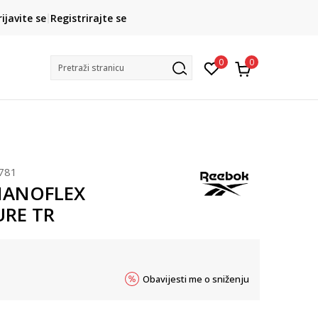
CLICK& COLLECT
rijavite se
Registrirajte se
besplatno preuzimanje u trgovini
0
0
Pretraži stranicu
781
NANOFLEX
RE TR
Obavijesti me o sniženju