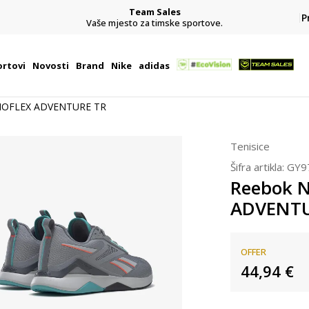
Team Sales
P
j
Vaše mjesto za timske sportove.
rtovi
Novosti
Brand
Nike
adidas
NOFLEX ADVENTURE TR
Tenisice
Šifra artikla:
GY9
Reebok 
ADVENTU
OFFER
44,94
€