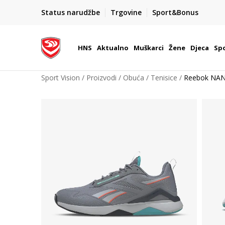
BOX NOW
Status narudžbe
Trgovine
Sport&Bonus
Dostava 1,50 €
| Više od 800 paketomata u Hrvatsko
HNS
Aktualno
Muškarci
Žene
Djeca
Spo
Sport Vision
Proizvodi
Obuća
Tenisice
Reebok NA