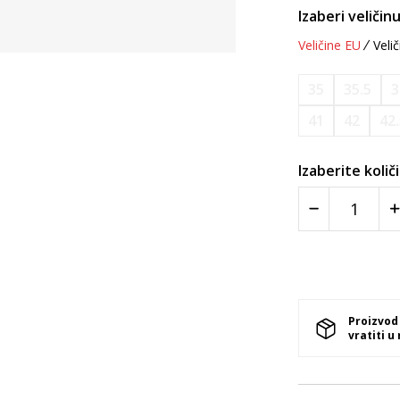
Izaberi veličinu
Veličine EU
Velič
35
35.5
3
41
42
42
Izaberite količ
Proizvod
vratiti u