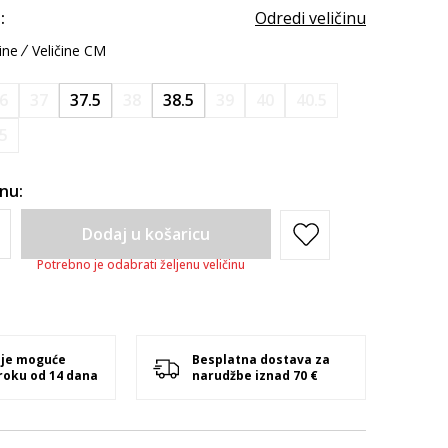
:
Odredi veličinu
ine
Veličine CM
6
37
37.5
38
38.5
39
40
40.5
.5
inu:
Dodaj u košaricu
Potrebno je odabrati željenu veličinu
 je moguće
Besplatna dostava za
 roku od 14 dana
narudžbe iznad 70 €