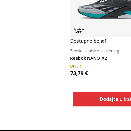
Dostupno boja:
1
Ženske tenisice za trening
Reebok NANO_X2
OFFER
73,79
€
Dodajte u koš