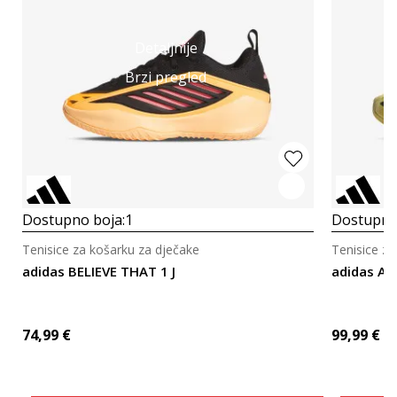
Detaljnije
Brzi pregled
Dostupno boja:
1
Dostupno
Tenisice za košarku za dječake
Tenisice za
adidas BELIEVE THAT 1 J
adidas A
74,99
€
99,99
€