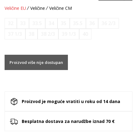
Veličine EU
Veličine
Veličine CM
32
33
33.5
34
35
35.5
36
36 2/3
37 1/3
38
38 2/3
39 1/3
40
Proizvod više nije dostupan
Proizvod je moguće vratiti u roku od 14 dana
Besplatna dostava za narudžbe iznad 70 €