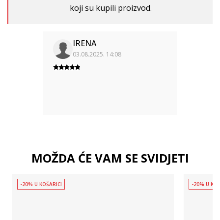
koji su kupili proizvod.
IRENA
03.08.2025. 14:08
MOŽDA ĆE VAM SE SVIDJETI
-20% U KOŠARICI
-20% U KOŠ