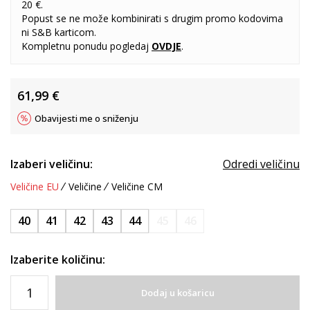
20 €.
Popust se ne može kombinirati s drugim promo kodovima
ni S&B karticom.
Kompletnu ponudu pogledaj
OVDJE
.
61,99
€
Obavijesti me o sniženju
Izaberi veličinu:
Odredi veličinu
Veličine EU
Veličine
Veličine CM
40
41
42
43
44
45
46
Izaberite količinu:
Dodaj u košaricu