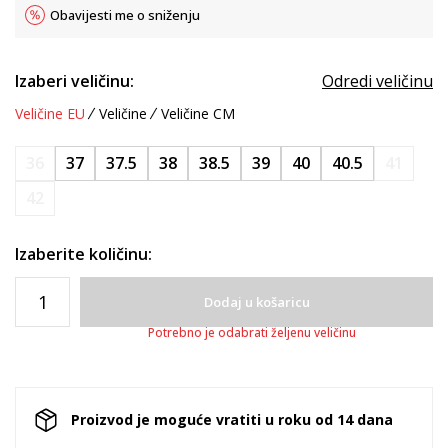
Obavijesti me o sniženju
Izaberi veličinu:
Odredi veličinu
Veličine EU
Veličine
Veličine CM
36
37
37.5
38
38.5
39
40
40.5
41
42
Izaberite količinu:
Dodaj u košaricu
Potrebno je odabrati željenu veličinu
Proizvod je moguće vratiti u roku od 14 dana