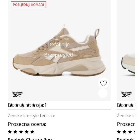
POSLJEDNJI KOMADI
Detaljnije
Brzi pregled
Dostupno boja:
1
Dostupno
Ženske lifestyle tenisice
Ženske lifes
Prosecna ocena
:
Prosecna
Reebok Charge Run
Reebok C