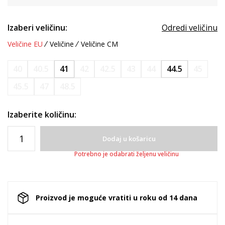
Izaberi veličinu:
Odredi veličinu
Veličine EU
Veličine
Veličine CM
40
40.5
41
42
42.5
43
44
44.5
45
45.5
47
48.5
Izaberite količinu:
Dodaj u košaricu
Potrebno je odabrati željenu veličinu
Proizvod je moguće vratiti u roku od 14 dana