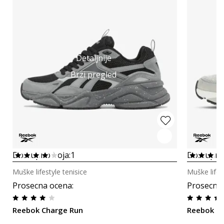
Detaljnije
Brzi pregled
Dostupno boja:
1
Dostupno
Muške lifestyle tenisice
Muške lifes
Prosecna ocena
:
Prosecna
Reebok Charge Run
Reebok C