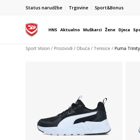
BOX NOW
Status narudžbe
Trgovine
Sport&Bonus
Dostava 1,50 €
| Više od 800 paketomata u Hrvatsko
HNS
Aktualno
Muškarci
Žene
Djeca
Spo
Sport Vision
Proizvodi
Obuća
Tenisice
Puma Trinity