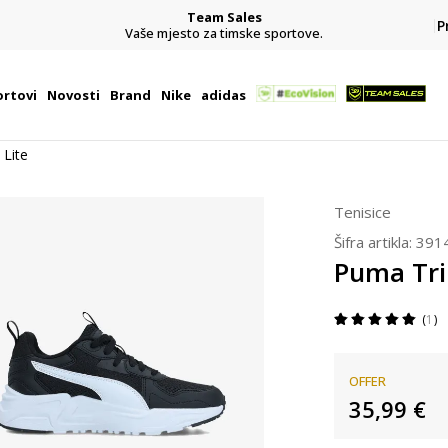
Team Sales
P
j
Vaše mjesto za timske sportove.
rtovi
Novosti
Brand
Nike
adidas
 Lite
Tenisice
Šifra artikla:
391
Puma Trin
1
OFFER
35,99
€