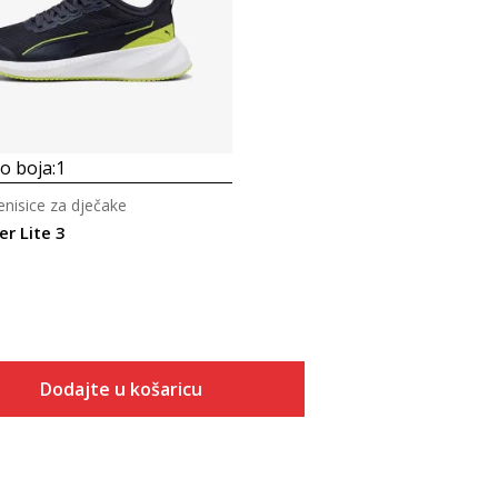
 boja:
1
tenisice za dječake
r Lite 3
Dodajte u košaricu