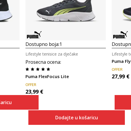
Dostupno boja:
1
Dostupno
Lifestyle tenisice za dječake
Lifestyle 
Puma Flye
Prosecna ocena
:
OFFER
27,99
€
Puma FlexFocus Lite
OFFER
23,99
€
aricu
Dodajte u košaricu