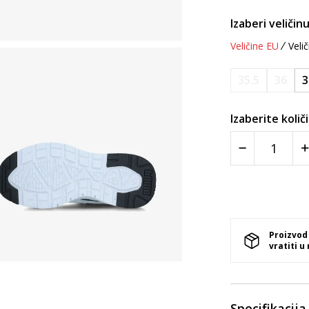
Izaberi veličinu
Veličine EU
Velič
35.5
36
3
Izaberite količ
Proizvod
vratiti u
Specifikacija