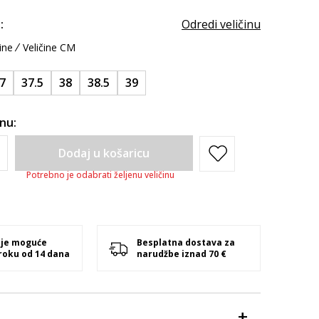
:
Odredi veličinu
ine
Veličine CM
7
37.5
38
38.5
39
inu:
Dodaj u košaricu
Potrebno je odabrati željenu veličinu
 je moguće
Besplatna dostava za
 roku od 14 dana
narudžbe iznad 70 €